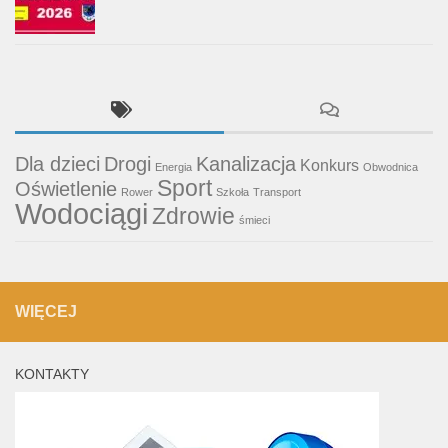
Dla dzieci
Drogi
Kanalizacja
Konkurs
Energia
Obwodnica
Sport
Oświetlenie
Rower
Szkoła
Transport
Wodociągi
Zdrowie
śmieci
WIĘCEJ
KONTAKTY