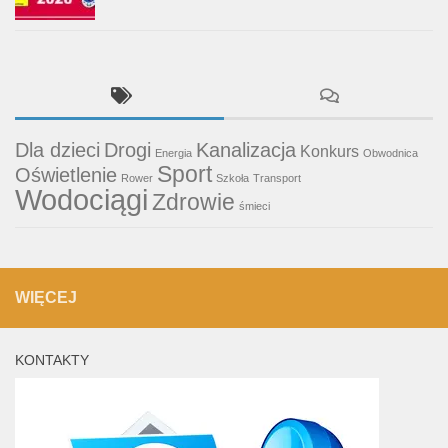
Dla dzieci
Drogi
Kanalizacja
Konkurs
Energia
Obwodnica
Sport
Oświetlenie
Rower
Szkoła
Transport
Wodociągi
Zdrowie
śmieci
WIĘCEJ
KONTAKTY