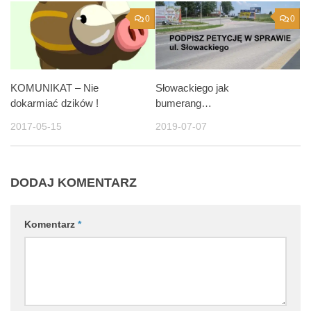
0
0
KOMUNIKAT – Nie
Słowackiego jak
dokarmiać dzików !
bumerang…
2017-05-15
2019-07-07
DODAJ KOMENTARZ
Komentarz
*