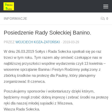
Przejdź do treści
INFORMACJE
0
Posiedzenie Rady Sołeckiej Banino.
PRZEZ
WOJCIECH KOZA-ZATOŃSKI
·
2019-03-29
W dniu 26.03.2019 Sołtys i Rada Sołecka spotkali się po raz
trzeci w tym roku. Tym razem aby omówić czekające nas w
najbliższej przyszłości wspólne wydarzenia czyli 13 kwietnia –
wiosenne sprzątanie Banina i Festyn Rodzinny połączony z
zbiórką środków na protezę dla Pauliny, który planujemy
zorganizować 8 czerwca.
Poszukujemy sponsorów i wolontariuszy dzięki którym,
będziemy mogli zrobić dobrą imprezę i zebrać środki na protezę
ręki dla naszej młodej sąsiadki z Miszewa.
Wasza Rada Sołecka.