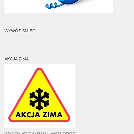
WYWÓZ ŚMIECI
AKCJA ZIMA
WYKONAWCA: P.H.U. WAN-DRÓG