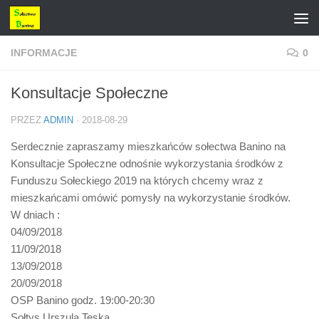
Przejdź do treści
INFORMACJE
0
Konsultacje Społeczne
PRZEZ
ADMIN
·
2018-08-29
Serdecznie zapraszamy mieszkańców sołectwa Banino na
Konsultacje Społeczne odnośnie wykorzystania środków z
Funduszu Sołeckiego 2019 na których chcemy wraz z
mieszkańcami omówić pomysły na wykorzystanie środków.
W dniach :
04/09/2018
11/09/2018
13/09/2018
20/09/2018
OSP Banino godz. 19:00-20:30
Sołtys Urszula Teska