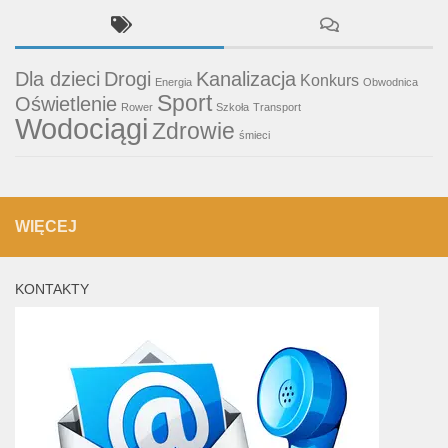
Dla dzieci
Drogi
Kanalizacja
Konkurs
Energia
Obwodnica
Sport
Oświetlenie
Rower
Szkoła
Transport
Wodociągi
Zdrowie
śmieci
WIĘCEJ
KONTAKTY