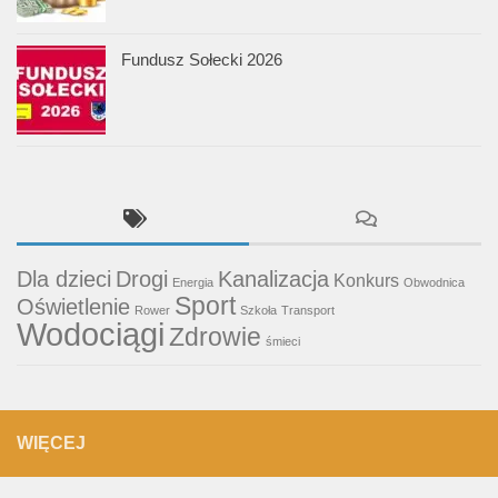
Fundusz Sołecki 2026
Dla dzieci
Drogi
Kanalizacja
Konkurs
Energia
Obwodnica
Sport
Oświetlenie
Rower
Szkoła
Transport
Wodociągi
Zdrowie
śmieci
WIĘCEJ