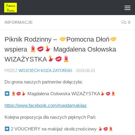
Przejdź do treści
INFORMACJE
0
Piknik Rodzinny –
Pomocna Dłoń
wspiera
Magdalena Osłowska
WIZAŻYSTKA
PRZEZ
WOJCIECH KOZA-ZATOŃSKI
·
2019-06-01
Do grona naszych partnerów dołączyła:
Magdalena Osłowska WIZAŻYSTKA
https://www.facebook.com/magdamakijaz
Kolejna propozycja dla naszych pięknych Pań:
2 VOUCHERY na makijaż okolicznościowy