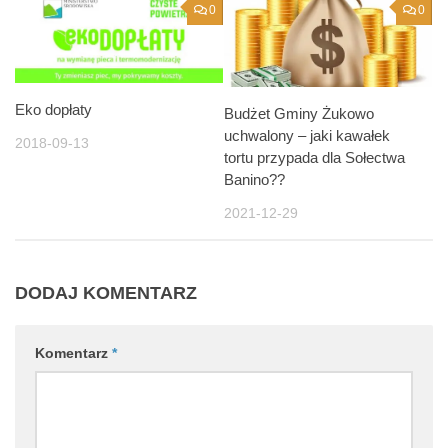
0
0
Eko dopłaty
Budżet Gminy Żukowo
uchwalony – jaki kawałek
2018-09-13
tortu przypada dla Sołectwa
Banino??
2021-12-29
DODAJ KOMENTARZ
Komentarz
*