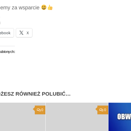
jemy za wsparcie
:
ebook
X
lubionych:
ŻESZ RÓWNIEŻ POLUBIĆ…
0
0