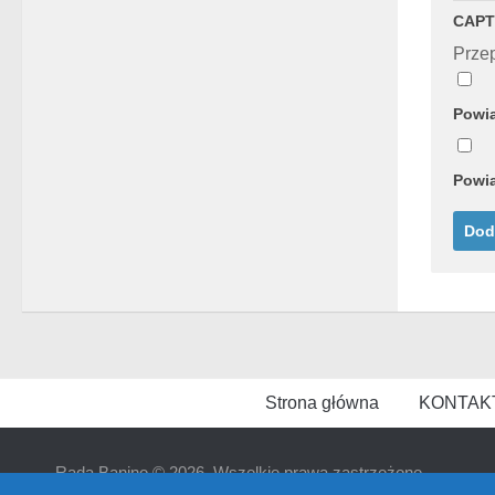
CAPT
Przep
Powia
Powia
Strona główna
KONTAK
Rada Banino © 2026. Wszelkie prawa zastrzeżone