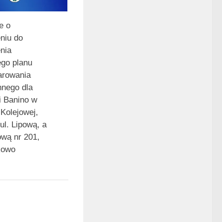
e o
niu do
nia
go planu
arowania
nnego dla
i Banino w
 Kolejowej,
ul. Lipową, a
jową nr 201,
ukowo