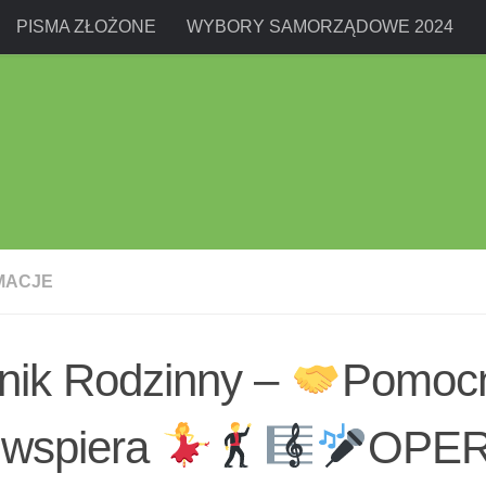
PISMA ZŁOŻONE
WYBORY SAMORZĄDOWE 2024
MACJE
nik Rodzinny –
Pomocn
wspiera
OPE