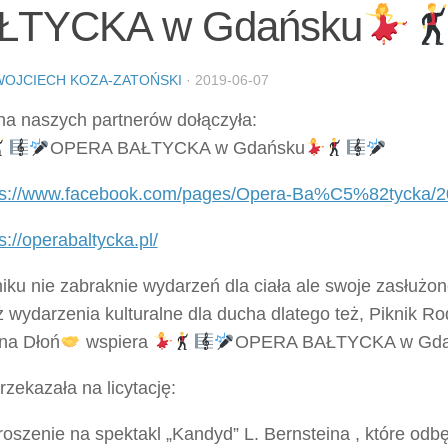
ŁTYCKA w Gdańsku
WOJCIECH KOZA-ZATOŃSKI
·
2019-06-07
na naszych partnerów dołączyła:
OPERA BAŁTYCKA w Gdańsku
ps://www.facebook.com/pages/Opera-Ba%C5%82tycka/
s://operabaltycka.pl/
iku nie zabraknie wydarzeń dla ciała ale swoje zasłużo
 wydarzenia kulturalne dla ducha dlatego też, Piknik R
na Dłoń
wspiera
OPERA BAŁTYCKA w Gda
rzekazała na licytację:
oszenie na spektakl „Kandyd” L. Bernsteina , które odbę