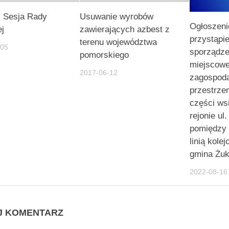
I Sesja Rady
Usuwanie wyrobów
Ogłoszeni
ej
zawierających azbest z
przystąpie
terenu województwa
-05
sporządze
pomorskiego
miejscowe
2017-06-12
zagospod
przestrze
części ws
rejonie ul.
pomiędzy 
linią kole
gmina Ż
2022-08-16
J KOMENTARZ