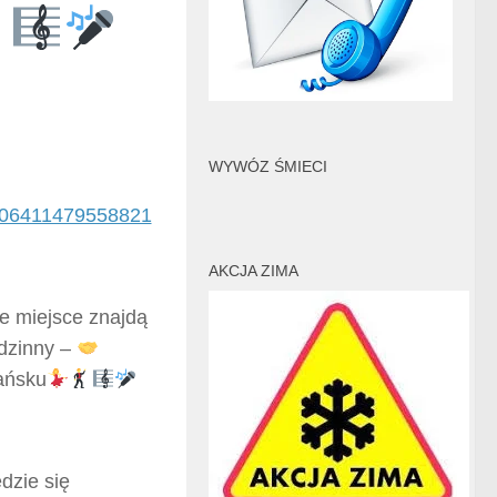
WYWÓZ ŚMIECI
206411479558821
AKCJA ZIMA
ne miejsce znajdą
odzinny –
ńsku
dzie się