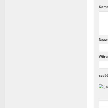
Kome
Naz
Witry
sześ