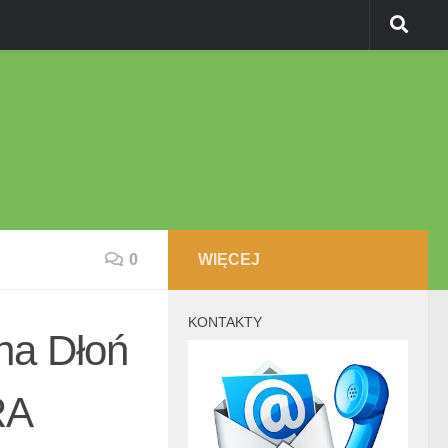
0
WIĘCEJ
KONTAKTY
a Dłoń
RA