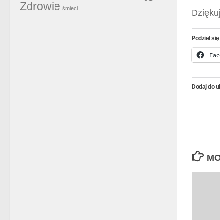
Zdrowie
śmieci
Dzięku
Podziel się
Fac
Dodaj do u
MO