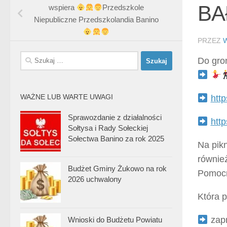
BA
wspiera
Przedszkole
Niepubliczne Przedszkolandia Banino
PRZEZ
Szukaj:
Do gro
WAŻNE LUB WARTE UWAGI
htt
Sprawozdanie z działalności
http
Sołtysa i Rady Sołeckiej
Sołectwa Banino za rok 2025
Na pikn
również
Budżet Gminy Żukowo na rok
Pomoc
2026 uchwalony
Która p
zapr
Wnioski do Budżetu Powiatu