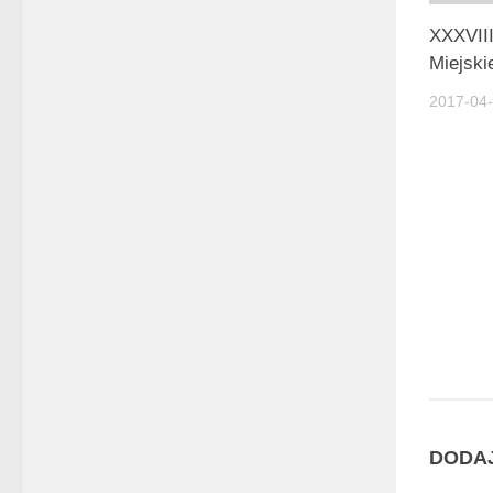
XXXVII
Miejski
2017-04
DODA