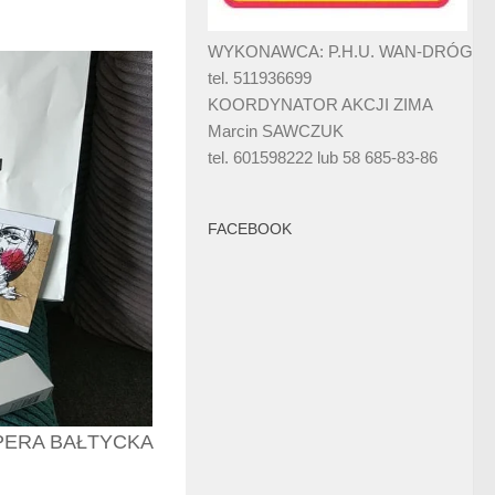
WYKONAWCA: P.H.U. WAN-DRÓG
tel. 511936699
KOORDYNATOR AKCJI ZIMA
Marcin SAWCZUK
tel. 601598222 lub 58 685-83-86
FACEBOOK
PERA BAŁTYCKA