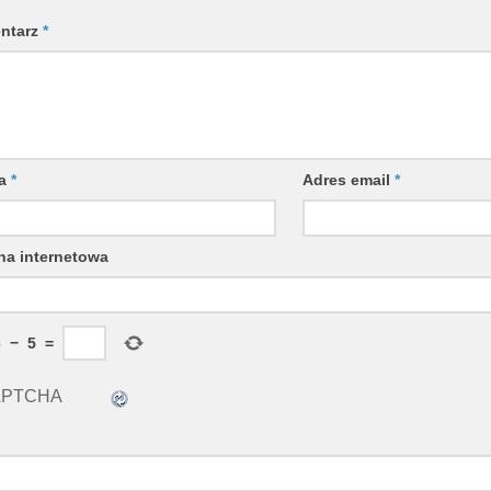
ntarz
*
wa
*
Adres email
*
na internetowa
ć
−
5
=