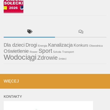
Dla dzieci
Drogi
Kanalizacja
Konkurs
Energia
Obwodnica
Sport
Oświetlenie
Rower
Szkoła
Transport
Wodociągi
Zdrowie
śmieci
WIĘCEJ
KONTAKTY