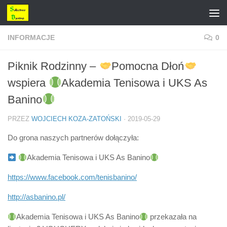
Przejdź do treści
INFORMACJE
0
Piknik Rodzinny –
Pomocna Dłoń
wspiera
Akademia Tenisowa i UKS As
Banino
PRZEZ
WOJCIECH KOZA-ZATOŃSKI
·
2019-05-29
Do grona naszych partnerów dołączyła:
Akademia Tenisowa i UKS As Banino
https://www.facebook.com/tenisbanino/
http://asbanino.pl/
Akademia Tenisowa i UKS As Banino
przekazała na