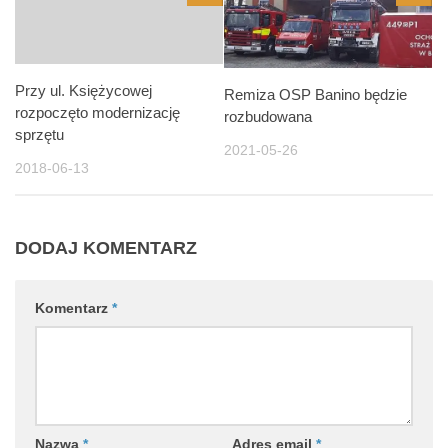
Przy ul. Księżycowej
Remiza OSP Banino będzie
rozpoczęto modernizację
rozbudowana
sprzętu
2021-05-26
2018-06-13
DODAJ KOMENTARZ
Komentarz
*
Nazwa
*
Adres email
*