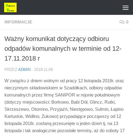
Przejdź do treści
INFORMACJE
0
Ważny komunikat dotyczący odbioru
odpadów komunalnych w terminie od 12-
17.11.2018 r
PRZEZ
ADMIN
·
2018-11-09
W związku z dniem wolnym od pracy 12 listopada 2018r. oraz
nieczynnym skład
owiskiem w Szadółkach, odbiory odpadów
komunalnych przez firmę SANIPOR w rejonie południowym
(dotyczy miejscowości: Borkowo, Babi Dół, Glincz, Rutki,
Skrzeszewo, Otomino, Przyjaźń, Niestępowo, Sulmin, Łapino
Kartuskie, Widlino, Żukowo) przypadające począwszy od 12
listopada 2018r. zostaną przesunięte o jeden dzień tj. na 13
listopada i tak analogicznie pozostałe terminy, aż do soboty 17