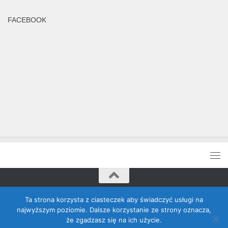
FACEBOOK
Rada Banino © 2026. Wszelkie prawa zastrzeżone
Ta strona korzysta z ciasteczek aby świadczyć usługi na
najwyższym poziomie. Dalsze korzystanie ze strony oznacza,
że zgadzasz się na ich użycie.