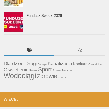
Fundusz Sołecki 2026
Dla dzieci
Drogi
Kanalizacja
Konkurs
Energia
Obwodnica
Sport
Oświetlenie
Rower
Szkoła
Transport
Wodociągi
Zdrowie
śmieci
WIĘCEJ