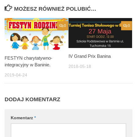
MOŻESZ RÓWNIEŻ POLUBIĆ…
0
0
IV Grand Prix Banina
FESTYN charytatywno-
integracyjny w Baninie.
2018-05-18
2019-04-24
DODAJ KOMENTARZ
Komentarz
*