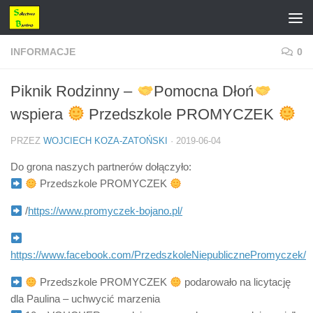
Przejdź do treści
INFORMACJE
0
Piknik Rodzinny –
Pomocna Dłoń
wspiera
Przedszkole PROMYCZEK
PRZEZ
WOJCIECH KOZA-ZATOŃSKI
·
2019-06-04
Do grona naszych partnerów dołączyło:
Przedszkole PROMYCZEK
/
https://www.promyczek-bojano.pl/
https://www.facebook.com/PrzedszkoleNiepublicznePromyczek/
Przedszkole PROMYCZEK
podarowało na licytację
dla Paulina – uchwycić marzenia