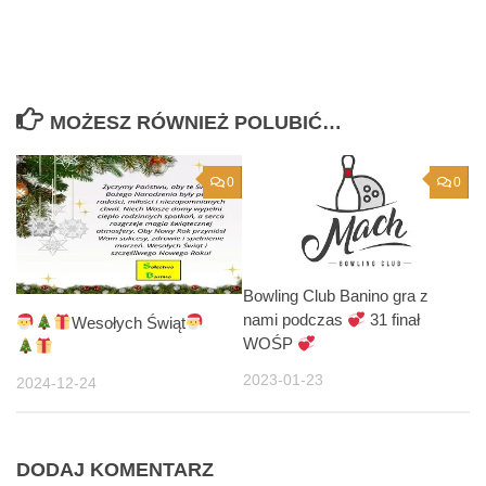
MOŻESZ RÓWNIEŻ POLUBIĆ…
0
0
Bowling Club Banino gra z
nami podczas
31 finał
Wesołych Świąt
WOŚP
2023-01-23
2024-12-24
DODAJ KOMENTARZ