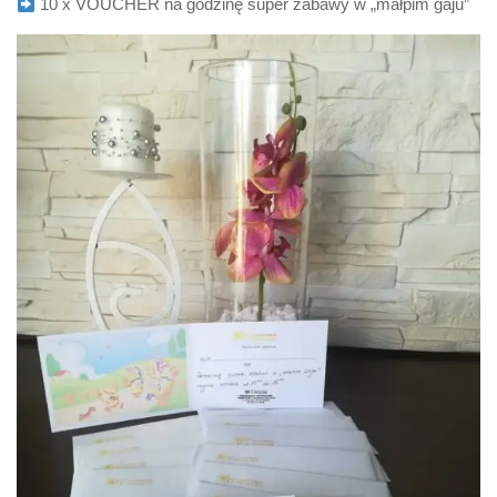
10 x VOUCHER na godzinę super zabawy w „małpim gaju”