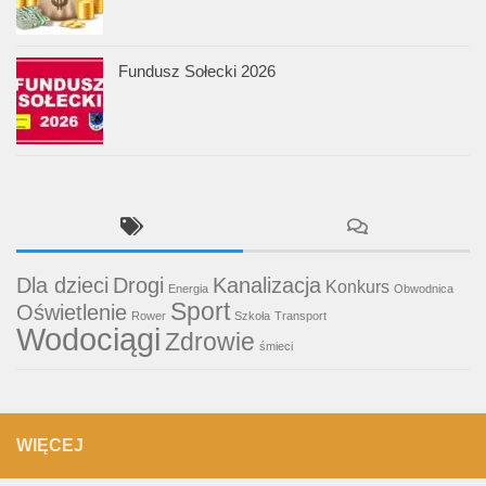
Fundusz Sołecki 2026
Dla dzieci
Drogi
Kanalizacja
Konkurs
Energia
Obwodnica
Sport
Oświetlenie
Rower
Szkoła
Transport
Wodociągi
Zdrowie
śmieci
WIĘCEJ