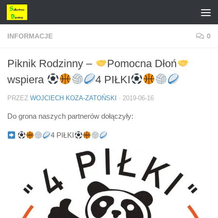
Przejdź do treści
INFORMACJE
0
Piknik Rodzinny –
Pomocna Dłoń
wspiera
4 PIŁKI
PRZEZ
WOJCIECH KOZA-ZATOŃSKI
·
2019-06-16
Do grona naszych partnerów dołączyły:
4 PIŁKI