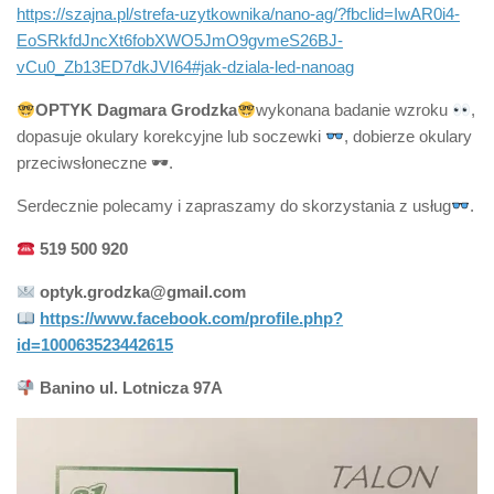
https://szajna.pl/strefa-uzytkownika/nano-ag/?fbclid=IwAR0i4-
EoSRkfdJncXt6fobXWO5JmO9gvmeS26BJ-
vCu0_Zb13ED7dkJVI64#jak-dziala-led-nanoag
OPTYK Dagmara Grodzka
wykonana badanie wzroku
,
dopasuje okulary korekcyjne lub soczewki
, dobierze okulary
przeciwsłoneczne 🕶.
Serdecznie polecamy i zapraszamy do skorzystania z usług
.
519 500 920
optyk.grodzka@gmail.com
https://www.facebook.com/profile.php?
id=100063523442615
Banino ul. Lotnicza 97A