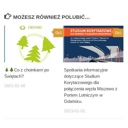
MOŻESZ RÓWNIEŻ POLUBIĆ…
0
0
Co z choinkami po
Spotkania informacyjne
Świętach?
dotyczące Studium
Korytarzowego dla
2021-01-06
połączenia węzła Miszewo z
Portem Lotniczym w
Gdańsku.
2023-01-02