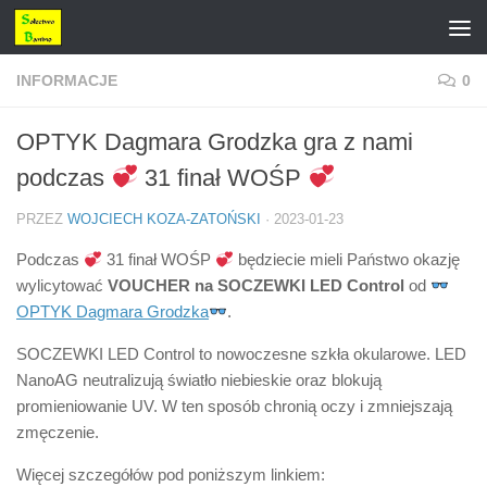
Przejdź do treści
INFORMACJE
0
OPTYK Dagmara Grodzka gra z nami
podczas
31 finał WOŚP
PRZEZ
WOJCIECH KOZA-ZATOŃSKI
·
2023-01-23
Podczas
31 finał WOŚP
będziecie mieli Państwo okazję
wylicytować
VOUCHER na
SOCZEWKI LED Control
od
OPTYK Dagmara Grodzka
.
SOCZEWKI LED Control to nowoczesne szkła okularowe. LED
NanoAG neutralizują światło niebieskie oraz blokują
promieniowanie UV. W ten sposób chronią oczy i zmniejszają
zmęczenie.
Więcej szczegółów pod poniższym linkiem: