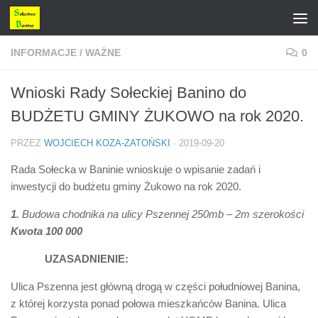
Przejdź do treści
INFORMACJE
/
WAŻNE
0
Wnioski Rady Sołeckiej Banino do
BUDŻETU GMINY ŻUKOWO na rok 2020.
PRZEZ
WOJCIECH KOZA-ZATOŃSKI
·
2019-09-20
Rada Sołecka w Baninie wnioskuje o wpisanie zadań i
inwestycji do budżetu gminy Żukowo na rok 2020.
1.
Budowa chodnika na ulicy Pszennej 250mb – 2m szerokości
Kwota 100 000
UZASADNIENIE:
Ulica Pszenna jest główną drogą w części południowej Banina,
z której korzysta ponad połowa mieszkańców Banina. Ulica