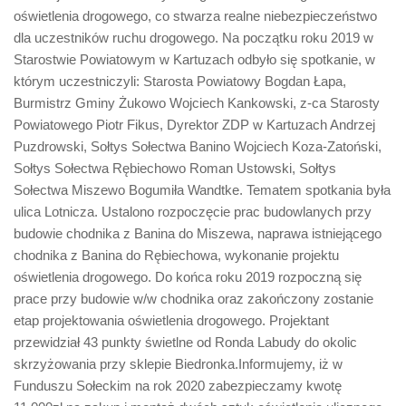
oświetlenia drogowego, co stwarza realne niebezpieczeństwo
dla uczestników ruchu drogowego. Na początku roku 2019 w
Starostwie Powiatowym w Kartuzach odbyło się spotkanie, w
którym uczestniczyli: Starosta Powiatowy Bogdan Łapa,
Burmistrz Gminy Żukowo Wojciech Kankowski, z-ca Starosty
Powiatowego Piotr Fikus, Dyrektor ZDP w Kartuzach Andrzej
Puzdrowski, Sołtys Sołectwa Banino Wojciech Koza-Zatoński,
Sołtys Sołectwa Rębiechowo Roman Ustowski, Sołtys
Sołectwa Miszewo Bogumiła Wandtke. Tematem spotkania była
ulica Lotnicza. Ustalono rozpoczęcie prac budowlanych przy
budowie chodnika z Banina do Miszewa, naprawa istniejącego
chodnika z Banina do Rębiechowa, wykonanie projektu
oświetlenia drogowego. Do końca roku 2019 rozpoczną się
prace przy budowie w/w chodnika oraz zakończony zostanie
etap projektowania oświetlenia drogowego. Projektant
przewidział 43 punkty świetlne od Ronda Labudy do okolic
skrzyżowania przy sklepie Biedronka.Informujemy, iż w
Funduszu Sołeckim na rok 2020 zabezpieczamy kwotę