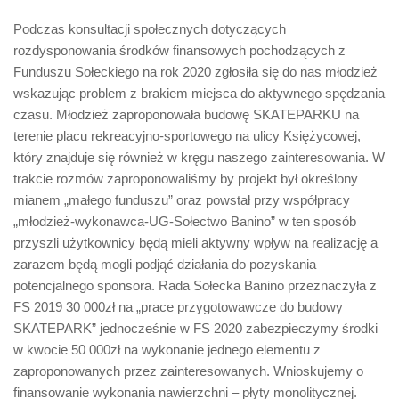
Podczas konsultacji społecznych dotyczących
rozdysponowania środków finansowych pochodzących z
Funduszu Sołeckiego na rok 2020 zgłosiła się do nas młodzież
wskazując problem z brakiem miejsca do aktywnego spędzania
czasu. Młodzież zaproponowała budowę SKATEPARKU na
terenie placu rekreacyjno-sportowego na ulicy Księżycowej,
który znajduje się również w kręgu naszego zainteresowania. W
trakcie rozmów zaproponowaliśmy by projekt był określony
mianem „małego funduszu” oraz powstał przy współpracy
„młodzież-wykonawca-UG-Sołectwo Banino” w ten sposób
przyszli użytkownicy będą mieli aktywny wpływ na realizację a
zarazem będą mogli podjąć działania do pozyskania
potencjalnego sponsora. Rada Sołecka Banino przeznaczyła z
FS 2019 30 000zł na „prace przygotowawcze do budowy
SKATEPARK” jednocześnie w FS 2020 zabezpieczymy środki
w kwocie 50 000zł na wykonanie jednego elementu z
zaproponowanych przez zainteresowanych. Wnioskujemy o
finansowanie wykonania nawierzchni – płyty monolitycznej.