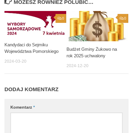
MOŻESZ RÓWNIEŻ POLUBIĆ…
0
0
Kandydaci do Sejmiku
Budżet Gminy Żukowo na
Województwa Pomorskiego
rok 2025 uchwalony
2024-03-20
2024-12-20
DODAJ KOMENTARZ
Komentarz
*