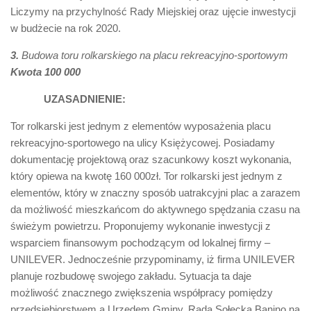
Liczymy na przychylność Rady Miejskiej oraz ujęcie inwestycji
w budżecie na rok 2020.
3.
Budowa toru rolkarskiego na placu rekreacyjno-sportowym
Kwota 100 000
UZASADNIENIE:
Tor rolkarski jest jednym z elementów wyposażenia placu
rekreacyjno-sportowego na ulicy Księżycowej. Posiadamy
dokumentację projektową oraz szacunkowy koszt wykonania,
który opiewa na kwotę 160 000zł. Tor rolkarski jest jednym z
elementów, który w znaczny sposób uatrakcyjni plac a zarazem
da możliwość mieszkańcom do aktywnego spędzania czasu na
świeżym powietrzu. Proponujemy wykonanie inwestycji z
wsparciem finansowym pochodzącym od lokalnej firmy –
UNILEVER. Jednocześnie przypominamy, iż firma UNILEVER
planuje rozbudowę swojego zakładu. Sytuacja ta daje
możliwość znacznego zwiększenia współpracy pomiędzy
przedsiębiorstwem a Urzędem Gminy. Rada Sołecka Banino na