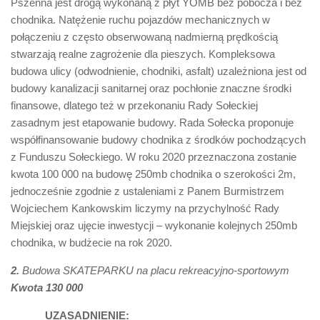
Pszenna jest drogą wykonaną z płyt YOMB bez pobocza i bez
chodnika. Natężenie ruchu pojazdów mechanicznych w
połączeniu z często obserwowaną nadmierną prędkością
stwarzają realne zagrożenie dla pieszych. Kompleksowa
budowa ulicy (odwodnienie, chodniki, asfalt) uzależniona jest od
budowy kanalizacji sanitarnej oraz pochłonie znaczne środki
finansowe, dlatego też w przekonaniu Rady Sołeckiej
zasadnym jest etapowanie budowy. Rada Sołecka proponuje
współfinansowanie budowy chodnika z środków pochodzących
z Funduszu Sołeckiego. W roku 2020 przeznaczona zostanie
kwota 100 000 na budowę 250mb chodnika o szerokości 2m,
jednocześnie zgodnie z ustaleniami z Panem Burmistrzem
Wojciechem Kankowskim liczymy na przychylność Rady
Miejskiej oraz ujęcie inwestycji – wykonanie kolejnych 250mb
chodnika, w budżecie na rok 2020.
2.
Budowa SKATEPARKU na placu rekreacyjno-sportowym
Kwota 130 000
UZASADNIENIE: