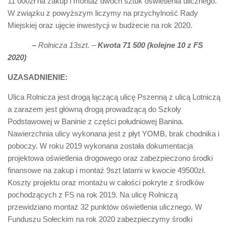
11 000zł na zakup i montaż dwóch sztuk oświetlenia ulicznego.
W związku z powyższym liczymy na przychylność Rady
Miejskiej oraz ujęcie inwestycji w budżecie na rok 2020.
–
Rolnicza 13szt. –
Kwota 71 500 (kolejne 10 z FS
2020)
UZASADNIENIE:
Ulica Rolnicza jest drogą łączącą ulicę Pszenną z ulicą Lotniczą
a zarazem jest główną drogą prowadzącą do Szkoły
Podstawowej w Baninie z części południowej Banina.
Nawierzchnia ulicy wykonana jest z płyt YOMB, brak chodnika i
poboczy. W roku 2019 wykonana została dokumentacja
projektowa oświetlenia drogowego oraz zabezpieczono środki
finansowe na zakup i montaż 9szt latarni w kwocie 49500zł.
Koszty projektu oraz montażu w całości pokryte z środków
pochodzących z FS na rok 2019. Na ulicę Rolniczą
przewidziano montaż 32 punktów oświetlenia ulicznego. W
Funduszu Sołeckim na rok 2020 zabezpieczymy środki