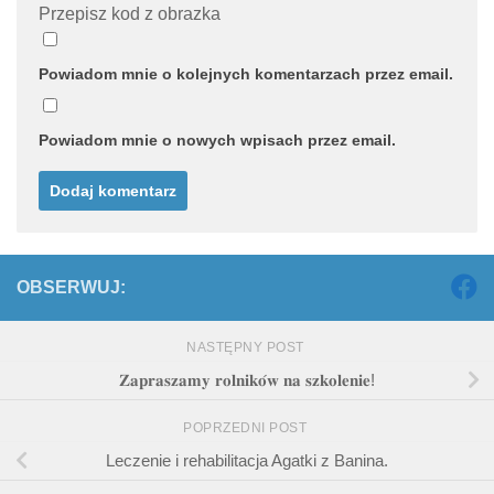
Przepisz kod z obrazka
Powiadom mnie o kolejnych komentarzach przez email.
Powiadom mnie o nowych wpisach przez email.
OBSERWUJ:
NASTĘPNY POST
𝐙𝐚𝐩𝐫𝐚𝐬𝐳𝐚𝐦𝐲 𝐫𝐨𝐥𝐧𝐢𝐤𝐨́𝐰 𝐧𝐚 𝐬𝐳𝐤𝐨𝐥𝐞𝐧𝐢𝐞!
POPRZEDNI POST
Leczenie i rehabilitacja Agatki z Banina.