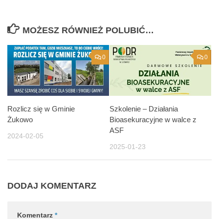
MOŻESZ RÓWNIEŻ POLUBIĆ…
0
0
Rozlicz się w Gminie
Szkolenie – Działania
Żukowo
Bioasekuracyjne w walce z
ASF
2024-02-05
2025-01-23
DODAJ KOMENTARZ
Komentarz
*