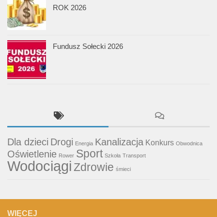
ROK 2026
Fundusz Sołecki 2026
Dla dzieci
Drogi
Kanalizacja
Konkurs
Energia
Obwodnica
Sport
Oświetlenie
Rower
Szkoła
Transport
Wodociągi
Zdrowie
śmieci
WIĘCEJ