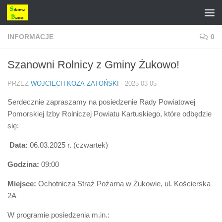
Przejdź do treści
INFORMACJE
0
Szanowni Rolnicy z Gminy Żukowo!
PRZEZ
WOJCIECH KOZA-ZATOŃSKI
·
2025-03-05
Serdecznie zapraszamy na posiedzenie Rady Powiatowej
Pomorskiej Izby Rolniczej Powiatu Kartuskiego, które odbędzie
się:
️
Data:
06.03.2025 r. (czwartek)
Godzina:
09:00
Miejsce:
Ochotnicza Straż Pożarna w Żukowie, ul. Kościerska
2A
W programie posiedzenia m.in.: