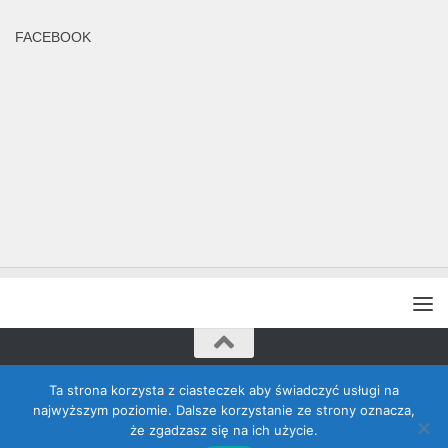
FACEBOOK
Rada Banino © 2026. Wszelkie prawa zastrzeżone
Ta strona korzysta z ciasteczek aby świadczyć usługi na
najwyższym poziomie. Dalsze korzystanie ze strony oznacza,
że zgadzasz się na ich użycie.