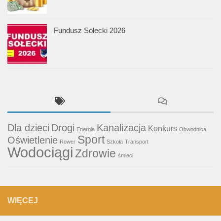
Fundusz Sołecki 2026
Dla dzieci
Drogi
Kanalizacja
Konkurs
Energia
Obwodnica
Sport
Oświetlenie
Rower
Szkoła
Transport
Wodociągi
Zdrowie
śmieci
WIĘCEJ