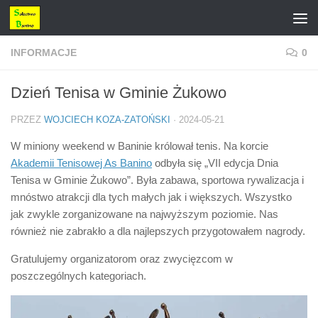
Przejdź do treści
INFORMACJE
0
Dzień Tenisa w Gminie Żukowo
PRZEZ
WOJCIECH KOZA-ZATOŃSKI
·
2024-05-21
W miniony weekend w Baninie królował tenis. Na korcie
Akademii Tenisowej As Banino
odbyła się „VII edycja Dnia
Tenisa w Gminie Żukowo”. Była zabawa, sportowa rywalizacja i
mnóstwo atrakcji dla tych małych jak i większych. Wszystko
jak zwykle zorganizowane na najwyższym poziomie. Nas
również nie zabrakło a dla najlepszych przygotowałem nagrody.
Gratulujemy organizatorom oraz zwycięzcom w
poszczególnych kategoriach.