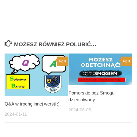
MOŻESZ RÓWNIEŻ POLUBIĆ…
0
0
Pomorskie bez Smogu –
dzień otwarty
Q&A w trochę innej wersji ;)
2024-06-05
2024-01-11