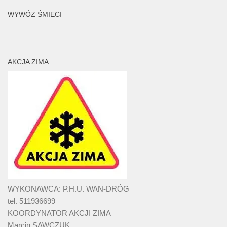
WYWÓZ ŚMIECI
AKCJA ZIMA
WYKONAWCA: P.H.U. WAN-DRÓG
tel. 511936699
KOORDYNATOR AKCJI ZIMA
Marcin SAWCZUK