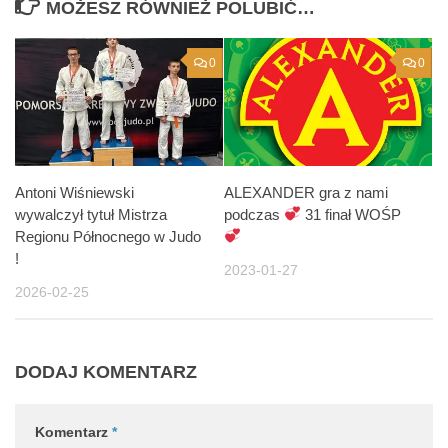
MOŻESZ RÓWNIEŻ POLUBIĆ…
0
0
Antoni Wiśniewski
ALEXANDER gra z nami
wywalczył tytuł Mistrza
podczas
31 finał WOŚP
Regionu Północnego w Judo
!
2023-01-27
2026-02-25
DODAJ KOMENTARZ
Komentarz
*