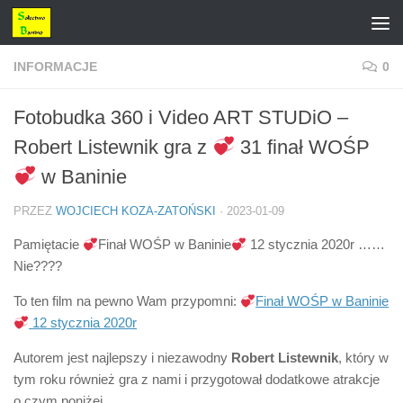
Przejdź do treści
INFORMACJE
0
Fotobudka 360 i Video ART STUDiO –
Robert Listewnik gra z
31 finał WOŚP
w Baninie
PRZEZ
WOJCIECH KOZA-ZATOŃSKI
·
2023-01-09
Pamiętacie
Finał WOŚP w Baninie
12 stycznia 2020r ……
Nie????
To ten film na pewno Wam przypomni:
Finał WOŚP w Baninie
12 stycznia 2020r
Autorem jest najlepszy i niezawodny
Robert Listewnik
, który w
tym roku również gra z nami i przygotował dodatkowe atrakcje
o czym poniżej.