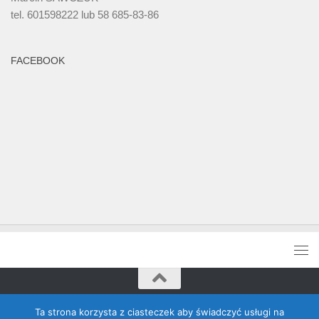
tel. 601598222 lub 58 685-83-86
FACEBOOK
Rada Banino © 2026. Wszelkie prawa zastrzeżone
Ta strona korzysta z ciasteczek aby świadczyć usługi na