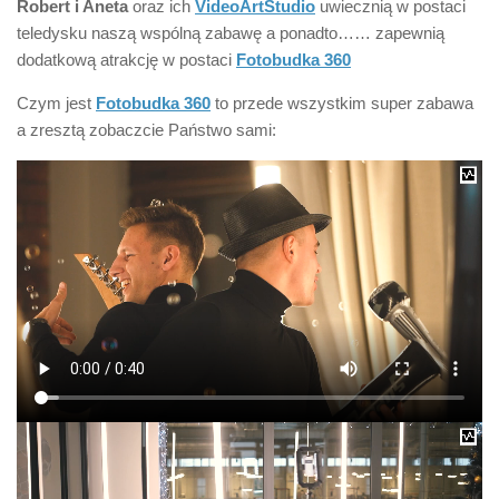
Robert i Aneta
oraz ich
VideoArtStudio
uwiecznią w postaci
teledysku naszą wspólną zabawę a ponadto…… zapewnią
dodatkową atrakcję w postaci
Fotobudka 360
Czym jest
Fotobudka 360
to przede wszystkim super zabawa
a zresztą zobaczcie Państwo sami: