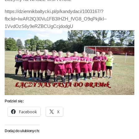
https://dziennikbaltycki.pl/p/kandydaci/1003167/?
fbclid=IwAR2lQ30Vu1FB3IHZH_fVG8_O9qPkjIkI–
1VvdOzS6y9eRZBCUgCcjdodgU
Podziel się:
Facebook
X
Dodaj do ulubionych: