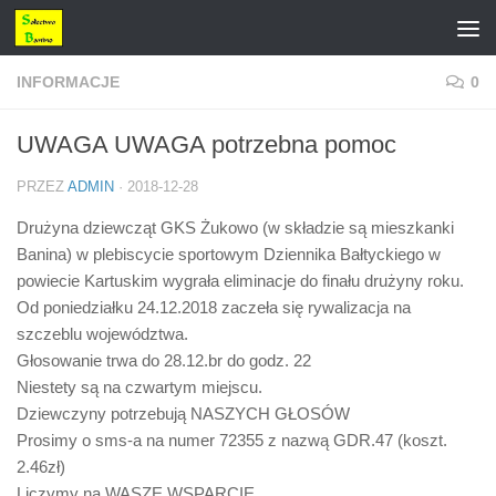
Przejdź do treści
INFORMACJE
0
UWAGA UWAGA potrzebna pomoc
PRZEZ
ADMIN
·
2018-12-28
Drużyna dziewcząt GKS Żukowo (w składzie są mieszkanki
Banina) w plebiscycie sportowym Dziennika Bałtyckiego w
powiecie Kartuskim wygrała eliminacje do finału drużyny roku.
Od poniedziałku 24.12.2018 zaczeła się rywalizacja na
szczeblu województwa.
Głosowanie trwa do 28.12.br do godz. 22
Niestety są na czwartym miejscu.
Dziewczyny potrzebują NASZYCH GŁOSÓW
Prosimy o sms-a na numer 72355 z nazwą GDR.47 (koszt.
2.46zł)
Liczymy na WASZE WSPARCIE