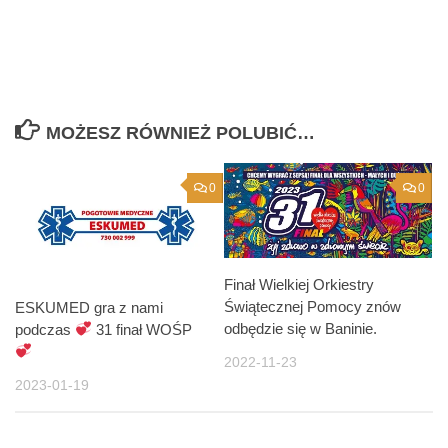
MOŻESZ RÓWNIEŻ POLUBIĆ…
0
0
Finał Wielkiej Orkiestry
Świątecznej Pomocy znów
ESKUMED gra z nami
odbędzie się w Baninie.
podczas
31 finał WOŚP
2022-11-23
2023-01-19