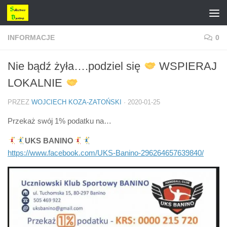
Przejdź do treści
INFORMACJE
0
Nie bądź żyła….podziel się
WSPIERAJ
LOKALNIE
PRZEZ
WOJCIECH KOZA-ZATOŃSKI
·
2020-01-25
Przekaż swój 1% podatku na…
UKS BANINO
https://www.facebook.com/UKS-Banino-296264657639840/