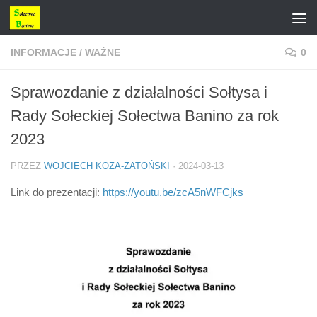
Przejdź do treści
INFORMACJE
/
WAŻNE
0
Sprawozdanie z działalności Sołtysa i
Rady Sołeckiej Sołectwa Banino za rok
2023
PRZEZ
WOJCIECH KOZA-ZATOŃSKI
·
2024-03-13
Link do prezentacji:
https://youtu.be/zcA5nWFCjks