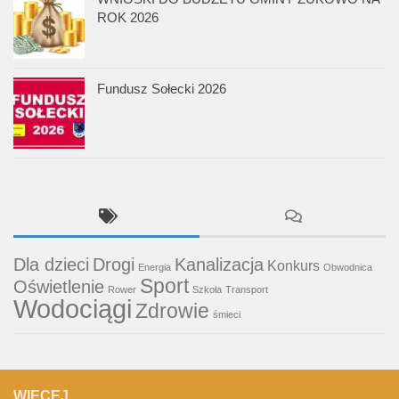
ROK 2026
Fundusz Sołecki 2026
Dla dzieci
Drogi
Kanalizacja
Konkurs
Energia
Obwodnica
Sport
Oświetlenie
Rower
Szkoła
Transport
Wodociągi
Zdrowie
śmieci
WIĘCEJ