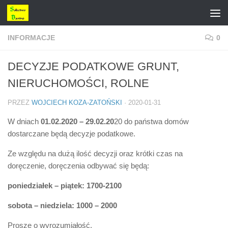
Przejdź do treści
INFORMACJE
0
DECYZJE PODATKOWE GRUNT,
NIERUCHOMOŚCI, ROLNE
PRZEZ
WOJCIECH KOZA-ZATOŃSKI
·
2020-01-31
W dniach
01.02.2020 – 29.02.20
20 do państwa domów
dostarczane będą decyzje podatkowe.
Ze względu na dużą ilość decyzji oraz krótki czas na
doręczenie, doręczenia odbywać się będą:
poniedziałek – piątek: 1700-2100
sobota – niedziela: 1000 – 2000
Proszę o wyrozumiałość.