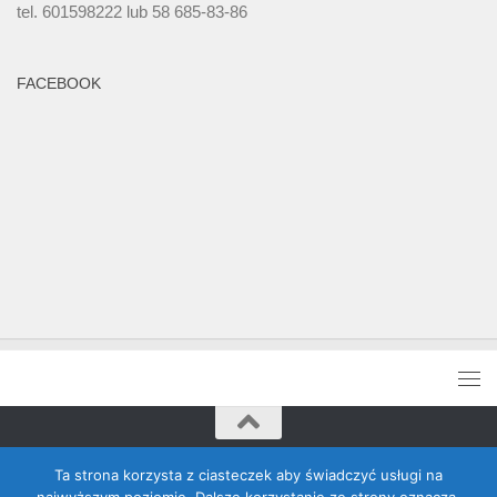
tel. 601598222 lub 58 685-83-86
FACEBOOK
Rada Banino © 2026. Wszelkie prawa zastrzeżone
Ta strona korzysta z ciasteczek aby świadczyć usługi na