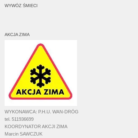
WYWÓZ ŚMIECI
AKCJA ZIMA
WYKONAWCA: P.H.U. WAN-DRÓG
tel. 511936699
KOORDYNATOR AKCJI ZIMA
Marcin SAWCZUK