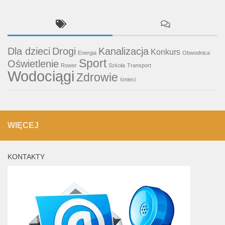
Dla dzieci
Drogi
Kanalizacja
Konkurs
Energia
Obwodnica
Sport
Oświetlenie
Rower
Szkoła
Transport
Wodociągi
Zdrowie
śmieci
WIĘCEJ
KONTAKTY