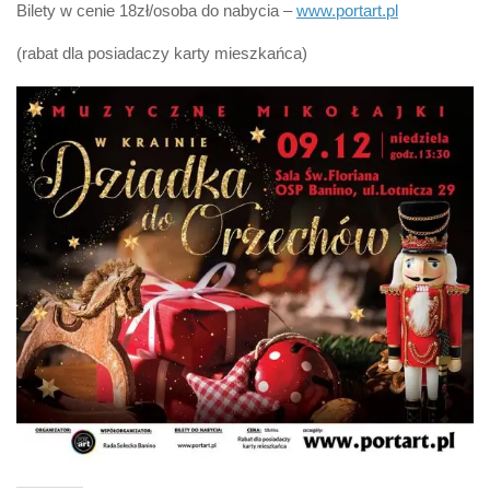
Bilety w cenie 18zł/osoba do nabycia –
www.portart.pl
(rabat dla posiadaczy karty mieszkańca)