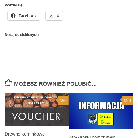
Podziel się:
Facebook
X
Dodaj do ulubionych:
MOŻESZ RÓWNIEŻ POLUBIĆ…
0
0
Drewno kominkowe-
Afrykański pomór świń