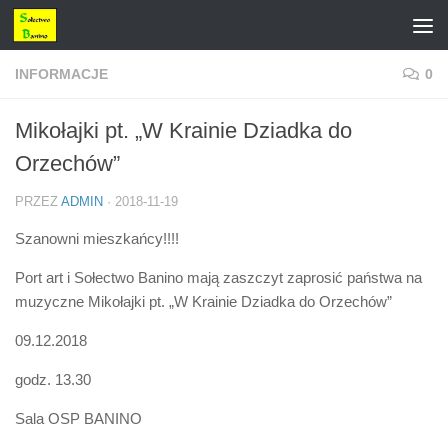
Przejdź do treści
INFORMACJE
0
Mikołajki pt. „W Krainie Dziadka do
Orzechów”
PRZEZ
ADMIN
·
2018-11-19
Szanowni mieszkańcy!!!!
Port art​ i Sołectwo Banino​ mają zaszczyt zaprosić państwa na
muzyczne Mikołajki pt. „W Krainie Dziadka do Orzechów”
09.12.2018
godz. 13.30
Sala OSP BANINO