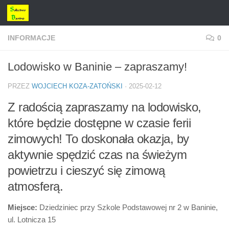
Przejdź do treści
INFORMACJE
0
Lodowisko w Baninie – zapraszamy!
PRZEZ
WOJCIECH KOZA-ZATOŃSKI
·
2025-02-12
Z radością zapraszamy na lodowisko,
które będzie dostępne w czasie ferii
zimowych! To doskonała okazja, by
aktywnie spędzić czas na świeżym
powietrzu i cieszyć się zimową
atmosferą.
Miejsce:
Dziedziniec przy Szkole Podstawowej nr 2 w Baninie,
ul. Lotnicza 15