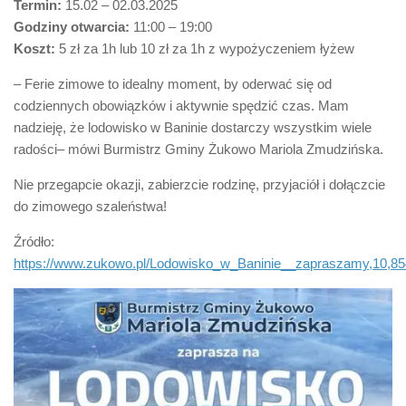
Termin:
15.02 – 02.03.2025
Godziny otwarcia:
11:00 – 19:00
Koszt:
5 zł za 1h lub 10 zł za 1h z wypożyczeniem łyżew
– Ferie zimowe to idealny moment, by oderwać się od
codziennych obowiązków i aktywnie spędzić czas. Mam
nadzieję, że lodowisko w Baninie dostarczy wszystkim wiele
radości– mówi Burmistrz Gminy Żukowo Mariola Zmudzińska.
Nie przegapcie okazji, zabierzcie rodzinę, przyjaciół i dołączcie
do zimowego szaleństwa!
Źródło:
https://www.zukowo.pl/Lodowisko_w_Baninie__zapraszamy,10,8