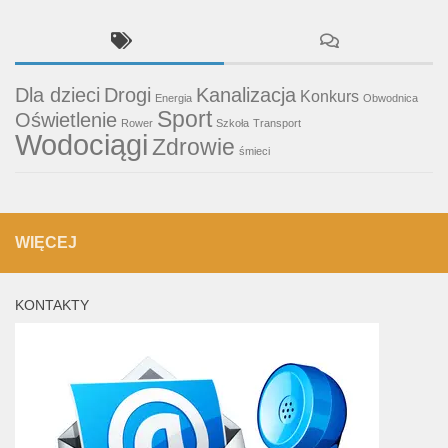
Dla dzieci
Drogi
Kanalizacja
Konkurs
Energia
Obwodnica
Sport
Oświetlenie
Rower
Szkoła
Transport
Wodociągi
Zdrowie
śmieci
WIĘCEJ
KONTAKTY