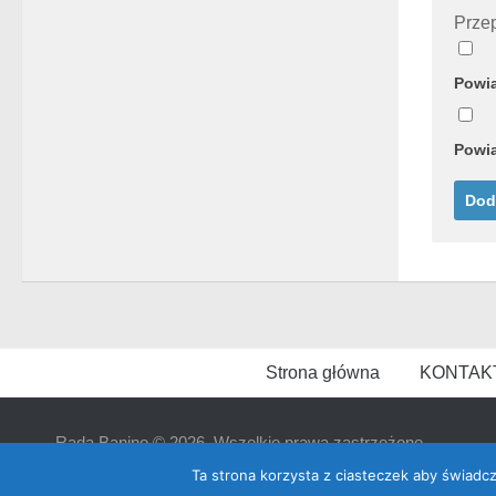
Przep
Powia
Powia
Strona główna
KONTAK
Rada Banino © 2026. Wszelkie prawa zastrzeżone
Ta strona korzysta z ciasteczek aby świadc