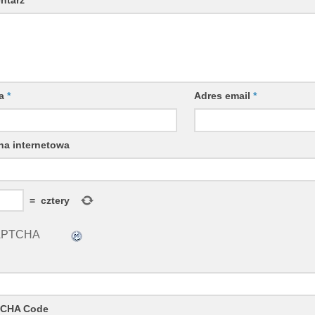
wa
*
Adres email
*
na internetowa
=
cztery
CHA Code