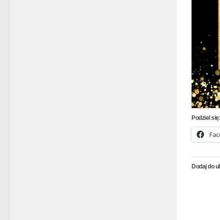
Podziel się
Fac
Dodaj do u