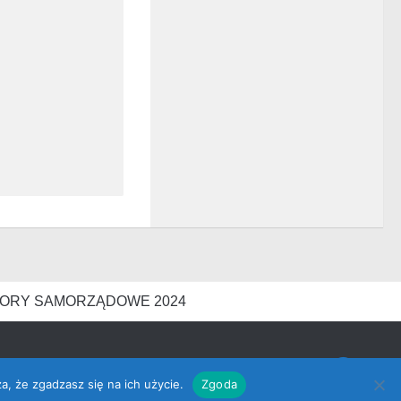
ORY SAMORZĄDOWE 2024
a, że zgadzasz się na ich użycie.
Zgoda