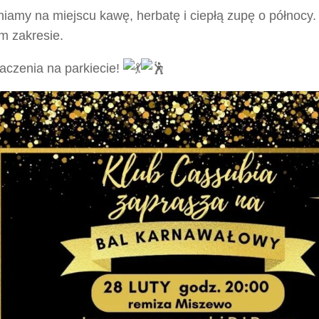
iamy na miejscu kawę, herbatę i ciepłą zupę o północy
m zakresie.
aczenia na parkiecie!