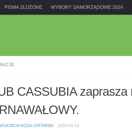
PISMA ZŁOŻONE
WYBORY SAMORZĄDOWE 2024
MACJE
UB CASSUBIA zaprasza 
RNAWAŁOWY.
WOJCIECH KOZA-ZATOŃSKI
·
2025-02-19