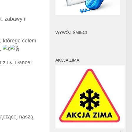
, zabawy i
WYWÓZ ŚMIECI
, którego celem
c.
AKCJA ZIMA
a z DJ Dance!
łączącej naszą