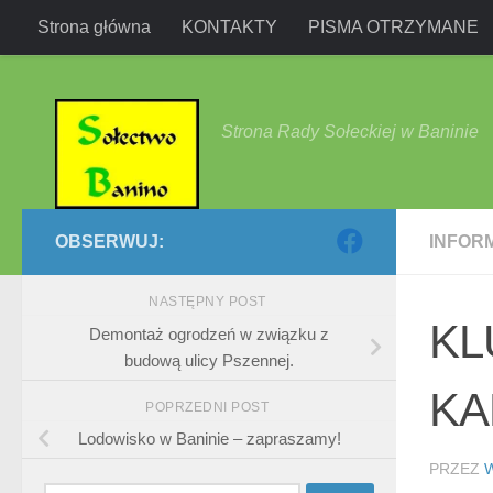
Strona główna
KONTAKTY
PISMA OTRZYMANE
Przejdź do treści
Strona Rady Sołeckiej w Baninie
OBSERWUJ:
INFOR
NASTĘPNY POST
KL
Demontaż ogrodzeń w związku z
budową ulicy Pszennej.
KA
POPRZEDNI POST
Lodowisko w Baninie – zapraszamy!
PRZEZ