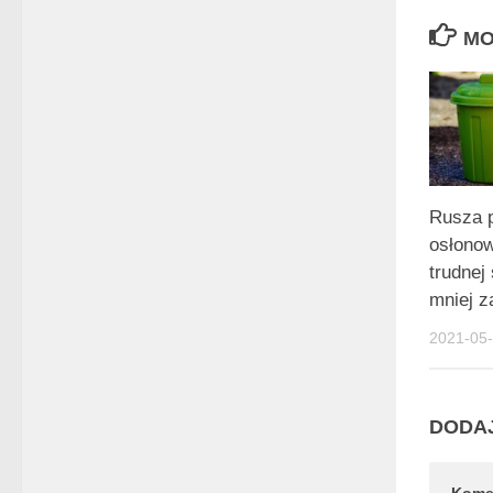
MO
Rusza 
osłono
trudnej
mniej z
2021-05
DODA
Kome