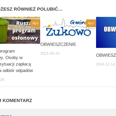
ŻESZ RÓWNIEŻ POLUBIĆ…
0
0
OBWIESZCZENIE
program
2021-05-25
OBWIESZ
wy. Osoby w
 sytuacji zapłacą
2024-11-14
a odbiór odpadów
-28
J KOMENTARZ
ntarz
*