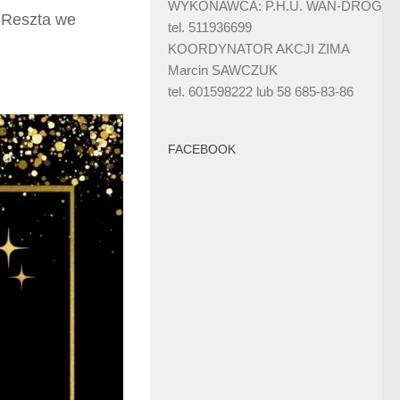
WYKONAWCA: P.H.U. WAN-DRÓG
. Reszta we
tel. 511936699
KOORDYNATOR AKCJI ZIMA
Marcin SAWCZUK
tel. 601598222 lub 58 685-83-86
FACEBOOK