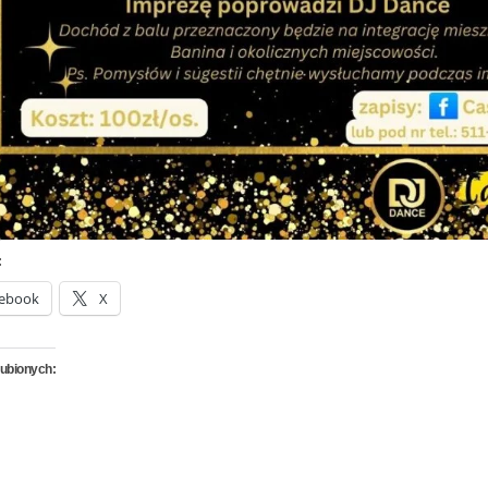
:
ebook
X
lubionych: