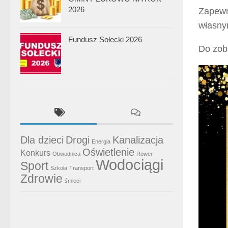
2026
Zapewn
własny
Fundusz Sołecki 2026
Do zob
Dla dzieci
Drogi
Kanalizacja
Energia
Oświetlenie
Konkurs
Obwodnica
Rower
Wodociągi
Sport
Szkoła
Transport
Zdrowie
śmieci