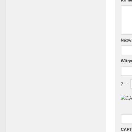
Naz
Witry
7
−
CAPT