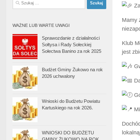
Szukaj:
Za
Mamy z
WAŻNE LUB WARTE UWAGI
niezap
Sprawozdanie z działalności
Klub M
Sołtysa i Rady Sołeckiej
Sołectwa Banino za rok 2025
jest zb
Gw
Budżet Gminy Żukowo na rok
2026 uchwalony
Da
Go
Wnioski do Budżetu Powiatu
Kartuskiego na rok 2026.
Mi
Dochód
lokaln
WNIOSKI DO BUDŻETU
GMINY ŻUKOWO NA ROK