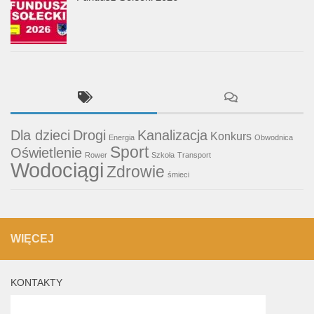
Dla dzieci
Drogi
Kanalizacja
Konkurs
Energia
Obwodnica
Sport
Oświetlenie
Rower
Szkoła
Transport
Wodociągi
Zdrowie
śmieci
WIĘCEJ
KONTAKTY