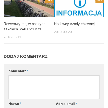
Rowerowy maj w naszych
Hodowcy trzody chlewnej
szkołach. WALCZYMY!
2019-09-20
2018-05-11
DODAJ KOMENTARZ
Komentarz
*
Nazwa
*
Adres email
*