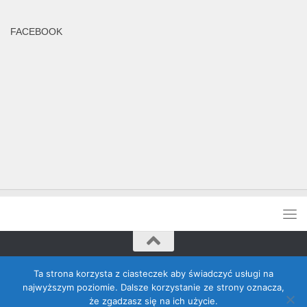
FACEBOOK
Rada Banino © 2026. Wszelkie prawa zastrzeżone
Ta strona korzysta z ciasteczek aby świadczyć usługi na
najwyższym poziomie. Dalsze korzystanie ze strony oznacza,
że zgadzasz się na ich użycie.