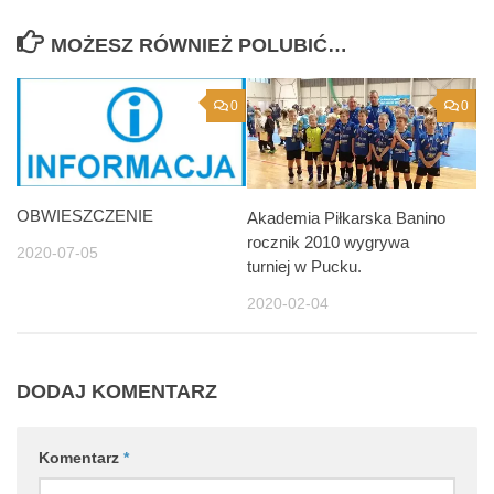
MOŻESZ RÓWNIEŻ POLUBIĆ…
0
0
OBWIESZCZENIE
Akademia Piłkarska Banino
rocznik 2010 wygrywa
2020-07-05
turniej w Pucku.
2020-02-04
DODAJ KOMENTARZ
Komentarz
*