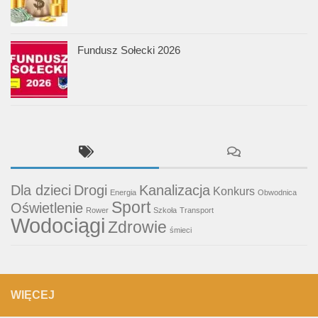
Fundusz Sołecki 2026
Dla dzieci
Drogi
Kanalizacja
Konkurs
Energia
Obwodnica
Sport
Oświetlenie
Rower
Szkoła
Transport
Wodociągi
Zdrowie
śmieci
WIĘCEJ