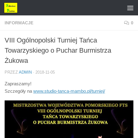
Przejdź do treści
INFORMACJE
0
VIII Ogólnopolski Turniej Tańca
Towarzyskiego o Puchar Burmistrza
Żukowa
PRZEZ
ADMIN
·
2018-11-05
Zapraszamy!
Szczegóły na
www.studio-tanca-mambo.pl/
turniej/