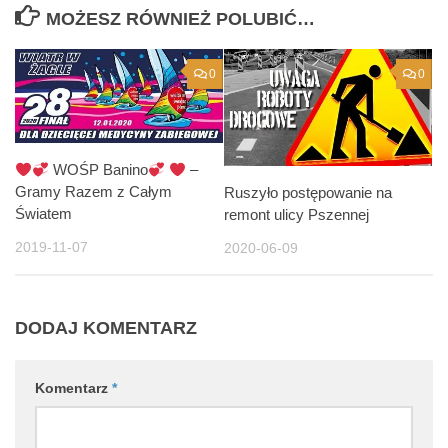
MOŻESZ RÓWNIEŻ POLUBIĆ…
0
0
WOŚP Banino
–
Gramy Razem z Całym
Ruszyło postępowanie na
Światem
remont ulicy Pszennej
2019-11-07
2020-06-09
DODAJ KOMENTARZ
Komentarz
*