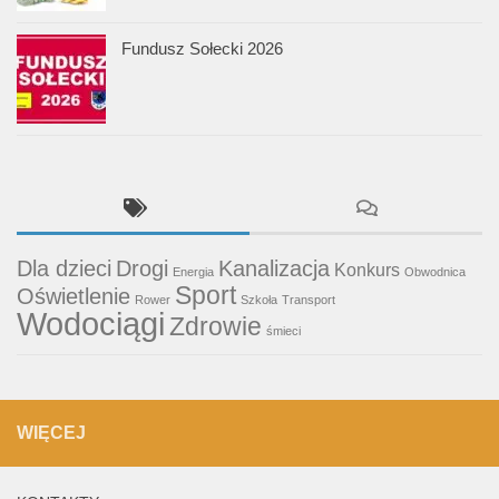
Fundusz Sołecki 2026
Dla dzieci
Drogi
Kanalizacja
Konkurs
Energia
Obwodnica
Sport
Oświetlenie
Rower
Szkoła
Transport
Wodociągi
Zdrowie
śmieci
WIĘCEJ