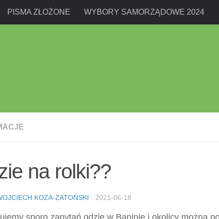
PISMA ZŁOŻONE
WYBORY SAMORZĄDOWE 2024
MACJE
ie na rolki??
WOJCIECH KOZA-ZATOŃSKI
·
2021-06-18
ujemy sporo zapytań gdzie w Baninie i okolicy można po