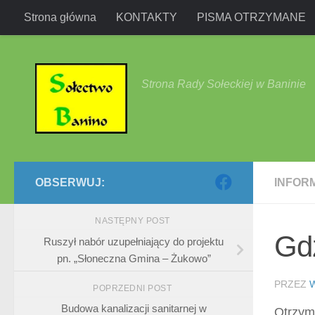
Strona główna
KONTAKTY
PISMA OTRZYMANE
Przejdź do treści
Strona Rady Sołeckiej w Baninie
OBSERWUJ:
INFOR
NASTĘPNY POST
Gdz
Ruszył nabór uzupełniający do projektu
pn. „Słoneczna Gmina – Żukowo”
PRZEZ
POPRZEDNI POST
Budowa kanalizacji sanitarnej w
Otrzym