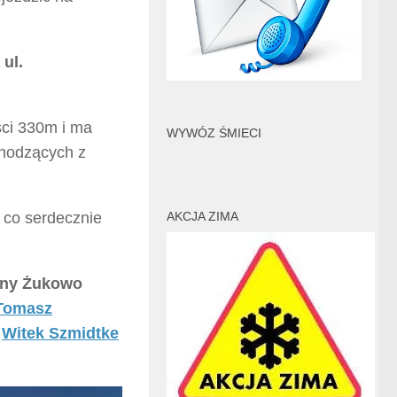
ul.
ści 330m i ma
WYWÓZ ŚMIECI
chodzących z
 co serdecznie
AKCJA ZIMA
miny Żukowo
Tomasz
e
Witek Szmidtke