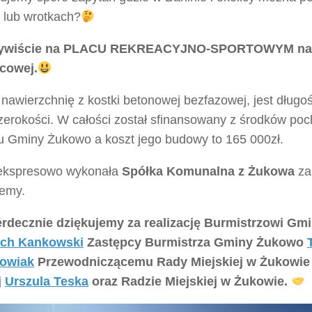
 lub wrotkach?
ywiście na PLACU REKREACYJNO-SPORTOWYM na 
cowej.
nawierzchnię z kostki betonowej bezfazowej, jest długo
zerokości. W całości został sfinansowany z środków po
u Gminy Żukowo a koszt jego budowy to 165 000zł.
ekspresowo wykonała
Spółka Komunalna z Żukowa
za
jemy.
rdecznie dziękujemy za realizację Burmistrzowi G
ech Kankowski
Zastępcy Burmistrza Gminy Żukowo
owiak
Przewodniczącemu Rady Miejskiej w Żukowi
j
Urszula Teska
oraz Radzie Miejskiej w Żukowie.