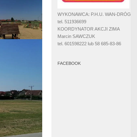
WYKONAWCA: P.H.U. WAN-DRÓG
tel. 511936699
KOORDYNATOR AKCJI ZIMA
Marcin SAWCZUK
tel. 601598222 lub 58 685-83-86
FACEBOOK