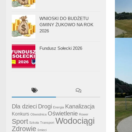
WNIOSKI DO BUDŻETU
GMINY ŻUKOWO NA ROK
2026
Fundusz Sołecki 2026
Dla dzieci
Drogi
Kanalizacja
Energia
Oświetlenie
Konkurs
Obwodnica
Rower
Wodociągi
Sport
Szkoła
Transport
Zdrowie
śmieci