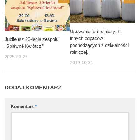
Usuwanie folii rolniczych i
innych odpadów
Jubileusz 20-lecia zespołu
pochodzących z działalności
„Spiéwné Kwiôtczi”
rolniczej.
2025-06-25
2019-10-31
DODAJ KOMENTARZ
Komentarz
*