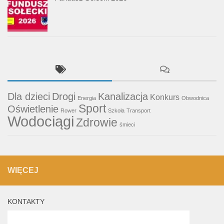
Dla dzieci
Drogi
Kanalizacja
Konkurs
Energia
Obwodnica
Sport
Oświetlenie
Rower
Szkoła
Transport
Wodociągi
Zdrowie
śmieci
WIĘCEJ
KONTAKTY