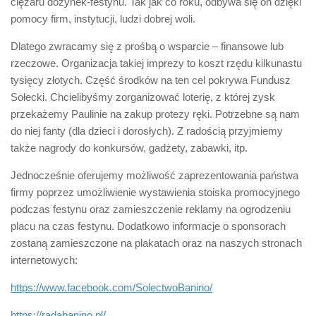
ciężaru dożynek-festynu. Tak jak co roku, odbywa się on dzięki
pomocy firm, instytucji, ludzi dobrej woli.
Dlatego zwracamy się z prośbą o wsparcie – finansowe lub
rzeczowe. Organizacja takiej imprezy to koszt rzędu kilkunastu
tysięcy złotych. Część środków na ten cel pokrywa Fundusz
Sołecki. Chcielibyśmy zorganizować loterię, z której zysk
przekażemy Paulinie na zakup protezy ręki. Potrzebne są nam
do niej fanty (dla dzieci i dorosłych). Z radością przyjmiemy
także nagrody do konkursów, gadżety, zabawki, itp.
Jednocześnie oferujemy możliwość zaprezentowania państwa
firmy poprzez umożliwienie wystawienia stoiska promocyjnego
podczas festynu oraz zamieszczenie reklamy na ogrodzeniu
placu na czas festynu. Dodatkowo informacje o sponsorach
zostaną zamieszczone na plakatach oraz na naszych stronach
internetowych:
https://www.facebook.com/SolectwoBanino/
https://radabanino.pl/