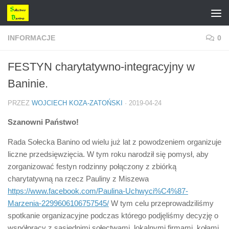
Przejdź do treści
INFORMACJE
0
FESTYN charytatywno-integracyjny w
Baninie.
PRZEZ
WOJCIECH KOZA-ZATOŃSKI
·
2019-04-24
Szanowni Państwo!
Rada Sołecka Banino od wielu już lat z powodzeniem organizuje
liczne przedsięwzięcia. W tym roku narodził się pomysł, aby
zorganizować festyn rodzinny połączony z zbiórką
charytatywną na rzecz Pauliny z Miszewa
https://www.facebook.com/Paulina-Uchwyci%C4%87-
Marzenia-2299606106757545/
W tym celu przeprowadziliśmy
spotkanie organizacyjne podczas którego podjęliśmy decyzję o
współpracy z sąsiednimi sołectwami, lokalnymi firmami, kołami