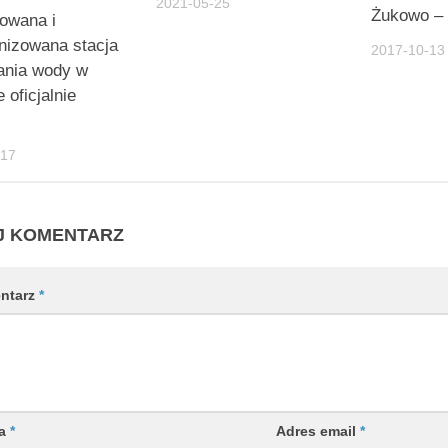
2021-05-25
Żukowo – 
owana i
nizowana stacja
2017-10-13
ania wody w
 oficjalnie
-17
J KOMENTARZ
ntarz
*
wa
*
Adres email
*