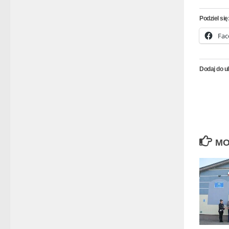
Podziel się
Fac
Dodaj do u
MO