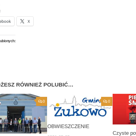
:
ebook
X
lubionych:
ŻESZ RÓWNIEŻ POLUBIĆ…
0
0
OBWIESZCZENIE
Czyste po