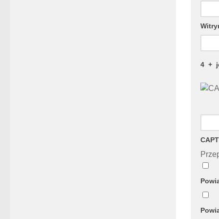
Witry
4
+
CAPT
Przep
Powia
Powia