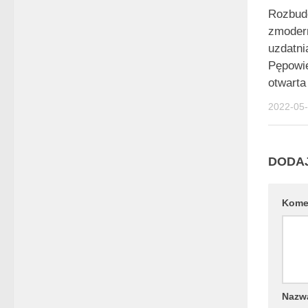
Rozbud
zmoder
uzdatni
Pępowie
otwarta
2022-05
DODA
Kome
Naz