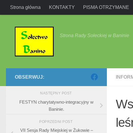
Strona główna
KONTAKTY
PISMA OTRZYMANE
Przejdź do treści
Strona Rady Sołeckiej w Baninie
OBSERWUJ:
INFOR
NASTĘPNY POST
Wsp
FESTYN charytatywno-integracyjny w
Baninie.
le
POPRZEDNI POST
VII Sesja Rady Miejskiej w Żukowie –