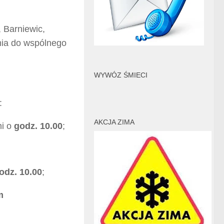
 Barniewic,
ia do wspólnego
WYWÓZ ŚMIECI
:
AKCJA ZIMA
ni o
godz.
10.00
;
odz. 10.00
;
m