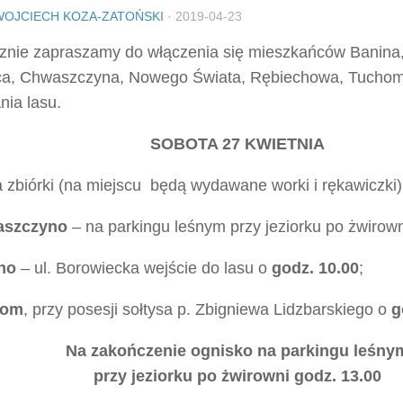
WOJCIECH KOZA-ZATOŃSKI
·
2019-04-23
znie zapraszamy do włączenia się mieszkańców Banina,
a, Chwaszczyna, Nowego Świata, Rębiechowa, Tuchom
nia lasu.
SOBOTA 27 KWIETNIA
 zbiórki (na miejscu będą wydawane worki i rękawiczki)
szczyno
– na parkingu leśnym przy jeziorku po żwirow
no
– ul. Borowiecka wejście do lasu o
godz. 10.00
;
hom
, przy posesji sołtysa p. Zbigniewa Lidzbarskiego o
g
Na zakończenie ognisko na parkingu leśny
przy jeziorku po żwirowni godz. 13.00