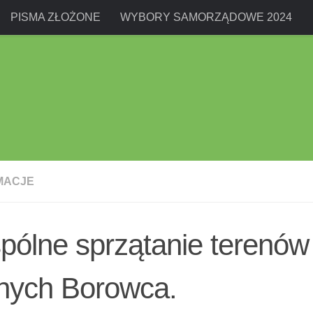
PISMA ZŁOŻONE
WYBORY SAMORZĄDOWE 2024
MACJE
ólne sprzątanie terenów
śnych Borowca.