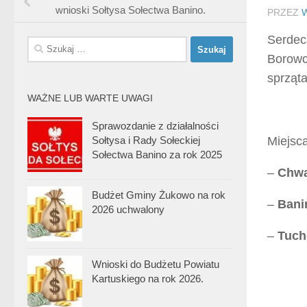
wnioski Sołtysa Sołectwa Banino.
PRZEZ
Serdec
Szukaj:
Borowc
sprząta
WAŻNE LUB WARTE UWAGI
Sprawozdanie z działalności
Miejsca
Sołtysa i Rady Sołeckiej
Sołectwa Banino za rok 2025
–
Chwa
Budżet Gminy Żukowo na rok
–
Bani
2026 uchwalony
–
Tuc
Wnioski do Budżetu Powiatu
Kartuskiego na rok 2026.