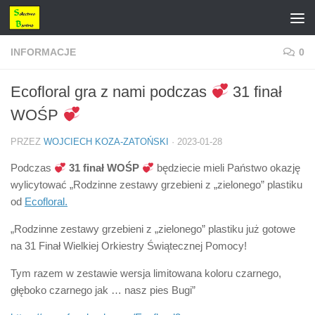
Przejdź do treści
INFORMACJE
0
Ecofloral gra z nami podczas
31 finał
WOŚP
PRZEZ
WOJCIECH KOZA-ZATOŃSKI
·
2023-01-28
Podczas
31 finał WOŚP
będziecie mieli Państwo okazję
wylicytować „Rodzinne zestawy grzebieni z „zielonego” plastiku
od
Ecofloral.
„Rodzinne zestawy grzebieni z „zielonego” plastiku już gotowe
na 31 Finał Wielkiej Orkiestry Świątecznej Pomocy!
Tym razem w zestawie wersja limitowana koloru czarnego,
głęboko czarnego jak … nasz pies Bugi”