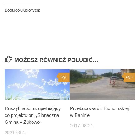
Dodaj do ulubionych:
MOŻESZ RÓWNIEŻ POLUBIĆ…
0
0
Ruszył nabór uzupełniający
Przebudowa ul. Tuchomskiej
do projektu pn. „Słoneczna
w Baninie
Gmina – Żukowo”
2017-08-21
2021-06-19