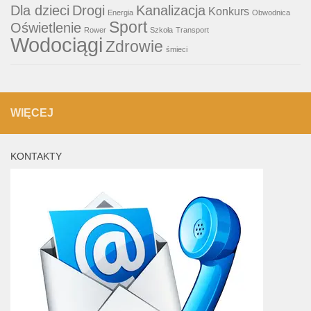
Dla dzieci
Drogi
Kanalizacja
Konkurs
Energia
Obwodnica
Sport
Oświetlenie
Rower
Szkoła
Transport
Wodociągi
Zdrowie
śmieci
WIĘCEJ
KONTAKTY