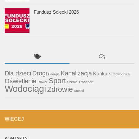
Fundusz Sołecki 2026
Dla dzieci
Drogi
Kanalizacja
Konkurs
Energia
Obwodnica
Sport
Oświetlenie
Rower
Szkoła
Transport
Wodociągi
Zdrowie
śmieci
WIĘCEJ
KONTAKTY