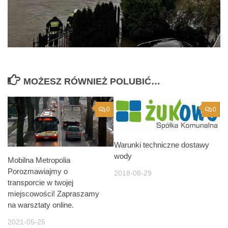
MOŻESZ RÓWNIEŻ POLUBIĆ…
0
0
Warunki techniczne dostawy
wody
Mobilna Metropolia
Porozmawiajmy o
2018-08-29
transporcie w twojej
miejscowości! Zapraszamy
na warsztaty online.
2021-05-25