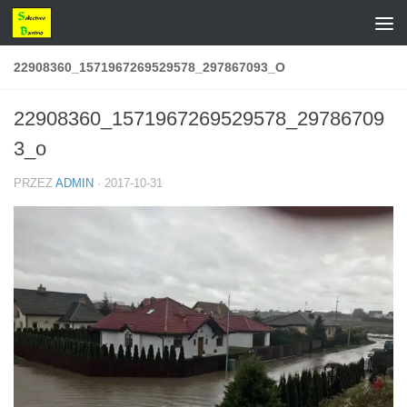
Przejdź do treści
22908360_1571967269529578_297867093_O
22908360_1571967269529578_29786709
3_o
PRZEZ
ADMIN
·
2017-10-31