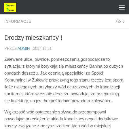
Przejdź do treści
INFORMACJE
0
Drodzy mieszkańcy !
PRZEZ
ADMIN
·
2017-10-31
Zalewane ulice, piwnice, pomieszczenia gospodarcze to
sytuacje, z którymi borykają się mieszkańcy Banina po dużych
opadach deszczu. Jak oceniają specjaliści ze Spółki
Komunalnej w Żukowie przyczyną tego stanu rzeczy jest spora
ilość nielegalnych przyłączy wód deszczowych do kanalizacji
sanitarnej, które w czasie deszczu powodują, że przepełniają
się kolektory, co jest bezpośrednim powodem zalewania.
Większość wód ostatecznie sp
ływa do przepompowni
powodując przeciążenie układu kanalizacyjnego i dodatkowe
koszty związane z oczyszczeniem tych wód w miejskiej