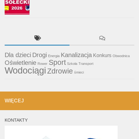
Dla dzieci
Drogi
Kanalizacja
Konkurs
Energia
Obwodnica
Sport
Oświetlenie
Rower
Szkoła
Transport
Wodociągi
Zdrowie
śmieci
WIĘCEJ
KONTAKTY