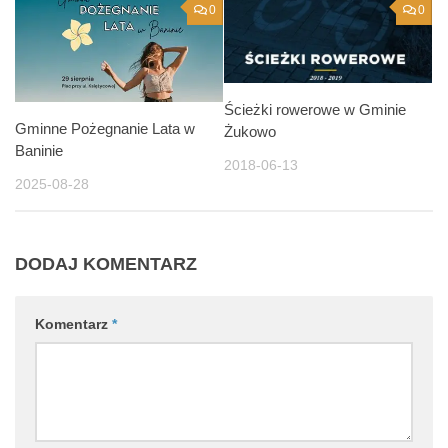
0
0
Ścieżki rowerowe w Gminie
Gminne Pożegnanie Lata w
Żukowo
Baninie
2018-06-13
2025-08-28
DODAJ KOMENTARZ
Komentarz
*