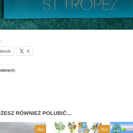
:
ebook
X
lubionych:
ŻESZ RÓWNIEŻ POLUBIĆ…
0
0