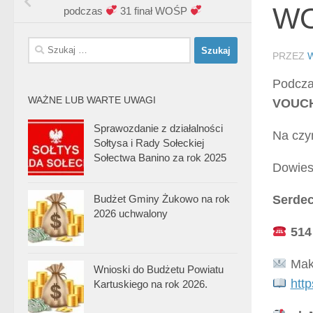
W
podczas
31 finał WOŚP
Szukaj:
PRZEZ
Podcz
WAŻNE LUB WARTE UWAGI
VOUCH
Sprawozdanie z działalności
Na czy
Sołtysa i Rady Sołeckiej
Sołectwa Banino za rok 2025
Dowies
Serdec
Budżet Gminy Żukowo na rok
2026 uchwalony
514
Mak
Wnioski do Budżetu Powiatu
htt
Kartuskiego na rok 2026.