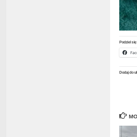
Podziel się
Fac
Dodaj do u
MO