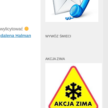
 wylicytować
dalena Halman
WYWÓZ ŚMIECI
AKCJA ZIMA