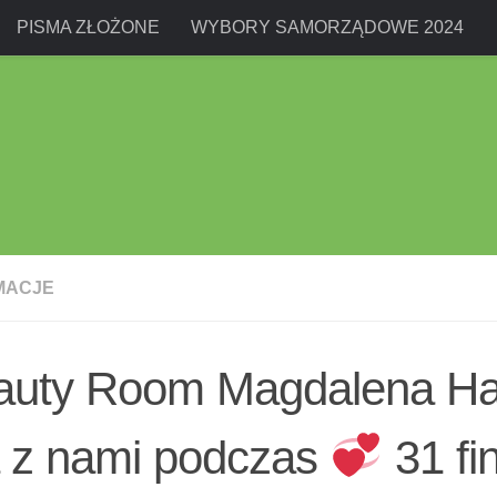
PISMA ZŁOŻONE
WYBORY SAMORZĄDOWE 2024
MACJE
auty Room Magdalena H
a z nami podczas
31 fin