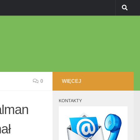
0
WIĘCEJ
KONTAKTY
alman
ał