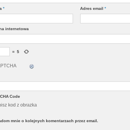
wa
*
Adres email
*
na internetowa
=
5
CHA Code
isz kod z obrazka
dom mnie o kolejnych komentarzach przez email.