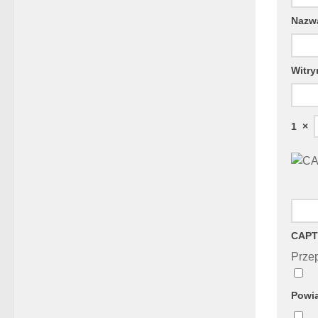
Naz
Witry
1
×
CAPT
Przep
Powia