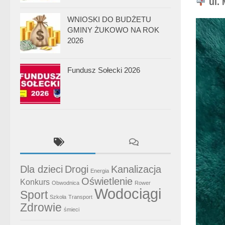
ul. 
WNIOSKI DO BUDŻETU
GMINY ŻUKOWO NA ROK
2026
Fundusz Sołecki 2026
Dla dzieci
Drogi
Kanalizacja
Energia
Oświetlenie
Konkurs
Obwodnica
Rower
Wodociągi
Sport
Szkoła
Transport
Zdrowie
śmieci