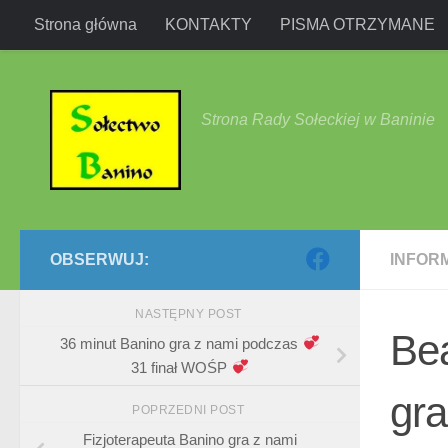
Strona główna
KONTAKTY
PISMA OTRZYMANE
Przejdź do treści
Strona Rady Sołeckiej w Baninie
OBSERWUJ:
INFOR
NASTĘPNY POST
Be
36 minut Banino gra z nami podczas
31 finał WOŚP
gr
POPRZEDNI POST
Fizjoterapeuta Banino gra z nami