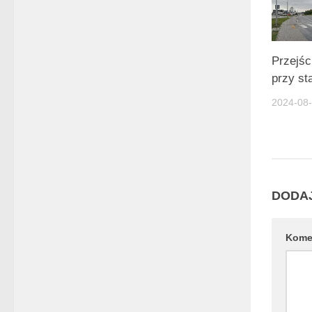
Przejśc
przy sta
2024-08
DODA
Kome