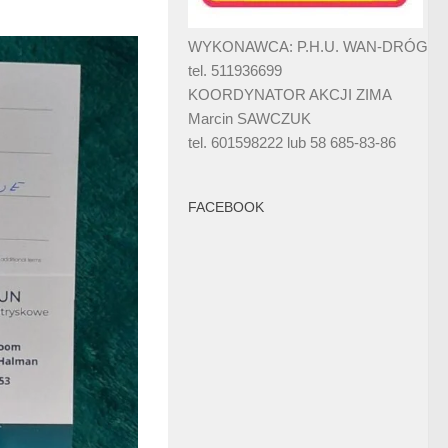
WYKONAWCA: P.H.U. WAN-DRÓG
tel. 511936699
KOORDYNATOR AKCJI ZIMA
Marcin SAWCZUK
tel. 601598222 lub 58 685-83-86
FACEBOOK