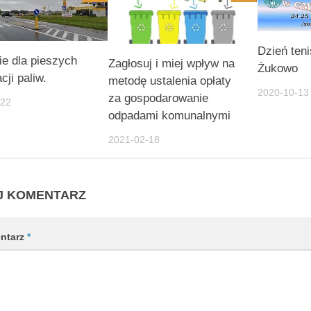
Dzień ten
ie dla pieszych
Zagłosuj i miej wpływ na
Żukowo
cji paliw.
metodę ustalenia opłaty
2020-10-13
za gospodarowanie
-22
odpadami komunalnymi
2021-02-18
J KOMENTARZ
ntarz
*