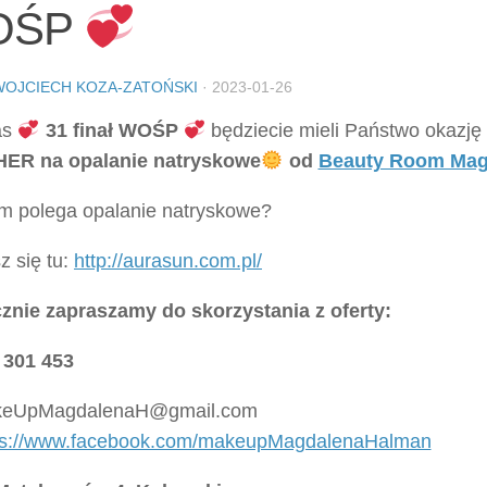
OŚP
WOJCIECH KOZA-ZATOŃSKI
·
2023-01-26
as
31 finał WOŚP
będziecie mieli Państwo okazję
ER na opalanie natryskowe
od
Beauty Room Mag
m polega opalanie natryskowe?
z się tu:
http://aurasun.com.pl/
znie zapraszamy do skorzystania z oferty:
 301 453
eUpMagdalenaH@gmail.com
ps://www.facebook.com/makeupMagdalenaHalman