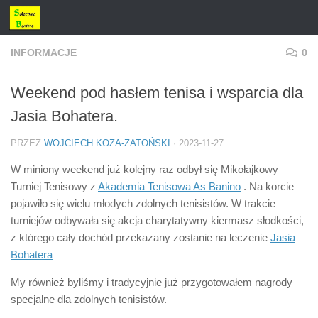
Przejdź do treści
INFORMACJE
0
Weekend pod hasłem tenisa i wsparcia dla
Jasia Bohatera.
PRZEZ
WOJCIECH KOZA-ZATOŃSKI
·
2023-11-27
W miniony weekend już kolejny raz odbył się Mikołajkowy
Turniej Tenisowy z
Akademia Tenisowa As Banino
. Na korcie
pojawiło się wielu młodych zdolnych tenisistów. W trakcie
turniejów odbywała się akcja charytatywny kiermasz słodkości,
z którego cały dochód przekazany zostanie na leczenie
Jasia
Bohatera
My również byliśmy i tradycyjnie już przygotowałem nagrody
specjalne dla zdolnych tenisistów.