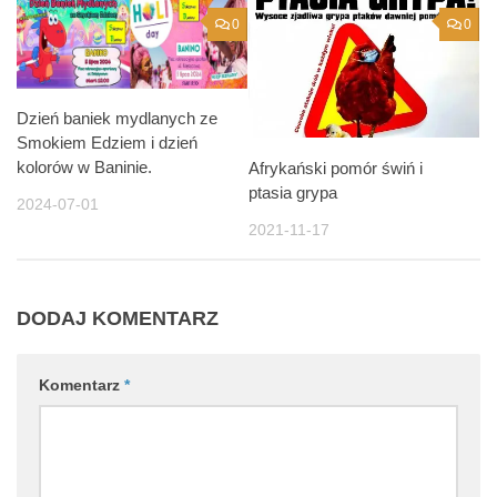
0
0
Dzień baniek mydlanych ze
Smokiem Edziem i dzień
kolorów w Baninie.
Afrykański pomór świń i
ptasia grypa
2024-07-01
2021-11-17
DODAJ KOMENTARZ
Komentarz
*