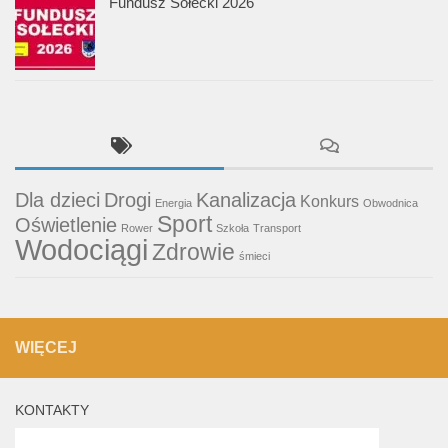
Fundusz Sołecki 2026
Dla dzieci
Drogi
Kanalizacja
Konkurs
Energia
Obwodnica
Sport
Oświetlenie
Rower
Szkoła
Transport
Wodociągi
Zdrowie
śmieci
WIĘCEJ
KONTAKTY