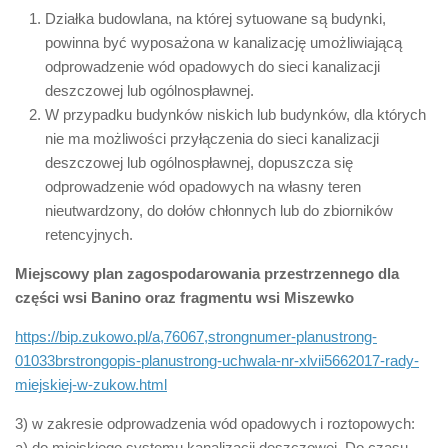
Działka budowlana, na której sytuowane są budynki,
powinna być wyposażona w kanalizację umożliwiającą
odprowadzenie wód opadowych do sieci kanalizacji
deszczowej lub ogólnospławnej.
W przypadku budynków niskich lub budynków, dla których
nie ma możliwości przyłączenia do sieci kanalizacji
deszczowej lub ogólnospławnej, dopuszcza się
odprowadzenie wód opadowych na własny teren
nieutwardzony, do dołów chłonnych lub do zbiorników
retencyjnych.
Miejscowy plan zagospodarowania przestrzennego dla
części wsi Banino oraz fragmentu wsi Miszewko
https://bip.zukowo.pl/a,76067,strongnumer-planustrong-
01033brstrongopis-planustrong-uchwala-nr-xlvii5662017-rady-
miejskiej-w-zukow.html
3) w zakresie odprowadzenia wód opadowych i roztopowych:
a) do miejskiego systemu kanalizacji deszczowej. Do czasu