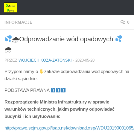
Przejdź do treści
INFORMACJE
0
🌧Odprowadzanie wód opadowych
🌧
PRZEZ
WOJCIECH KOZA-ZATOŃSKI
·
2020-05-20
Przypominamy o
zakazie odprowadzania wód opadowych na
działki sąsiednie.
PODSTAWA PRAWNA
Rozporządzenie Ministra Infrastruktury w sprawie
warunków technicznych, jakim powinny odpowiadać
budynki i ich usytuowanie
:
http://prawo.sejm.gov.pl/isap.nsf/download.xsp/WDU2019000106