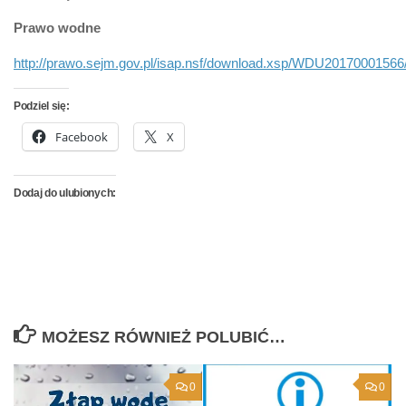
Prawo wodne
http://prawo.sejm.gov.pl/isap.nsf/download.xsp/WDU20170001566
Podziel się:
Facebook
X
Dodaj do ulubionych:
MOŻESZ RÓWNIEŻ POLUBIĆ…
0
0