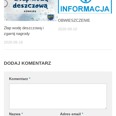
OBWIESZCZENIE
Złap wodę deszczową i
2020-09-10
zgarnij nagrody
2020-05-15
DODAJ KOMENTARZ
Komentarz
*
Nazwa
*
Adres email
*