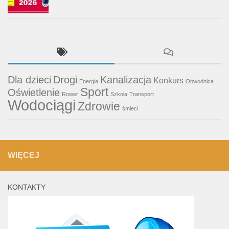
Dla dzieci
Drogi
Kanalizacja
Konkurs
Energia
Obwodnica
Sport
Oświetlenie
Rower
Szkoła
Transport
Wodociągi
Zdrowie
śmieci
WIĘCEJ
KONTAKTY