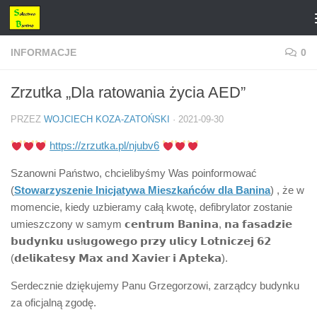
Przejdź do treści
INFORMACJE
0
Zrzutka „Dla ratowania życia AED”
PRZEZ
WOJCIECH KOZA-ZATOŃSKI
·
2021-09-30
https://zrzutka.pl/njubv6
Szanowni Państwo, chcielibyśmy Was poinformować
(
Stowarzyszenie Inicjatywa Mieszkańców dla Banina
) , że w
momencie, kiedy uzbieramy całą kwotę, defibrylator zostanie
umieszczony w samym 𝗰𝗲𝗻𝘁𝗿𝘂𝗺 𝗕𝗮𝗻𝗶𝗻𝗮, 𝗻𝗮 𝗳𝗮𝘀𝗮𝗱𝘇𝗶𝗲
𝗯𝘂𝗱𝘆𝗻𝗸𝘂 𝘂𝘀ł𝘂𝗴𝗼𝘄𝗲𝗴𝗼 𝗽𝗿𝘇𝘆 𝘂𝗹𝗶𝗰𝘆 𝗟𝗼𝘁𝗻𝗶𝗰𝘇𝗲𝗷 𝟲𝟮
(𝗱𝗲𝗹𝗶𝗸𝗮𝘁𝗲𝘀𝘆 𝗠𝗮𝘅 𝗮𝗻𝗱 𝗫𝗮𝘃𝗶𝗲𝗿 𝗶 𝗔𝗽𝘁𝗲𝗸𝗮).
Serdecznie dziękujemy Panu Grzegorzowi, zarządcy budynku
za oficjalną zgodę.