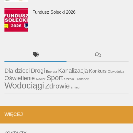
Fundusz Sołecki 2026
Dla dzieci
Drogi
Kanalizacja
Konkurs
Energia
Obwodnica
Sport
Oświetlenie
Rower
Szkoła
Transport
Wodociągi
Zdrowie
śmieci
WIĘCEJ