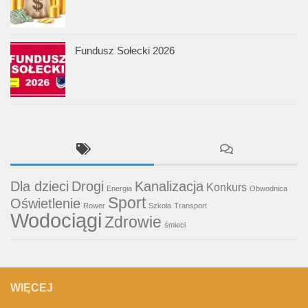
Fundusz Sołecki 2026
Dla dzieci
Drogi
Kanalizacja
Konkurs
Energia
Obwodnica
Sport
Oświetlenie
Rower
Szkoła
Transport
Wodociągi
Zdrowie
śmieci
WIĘCEJ