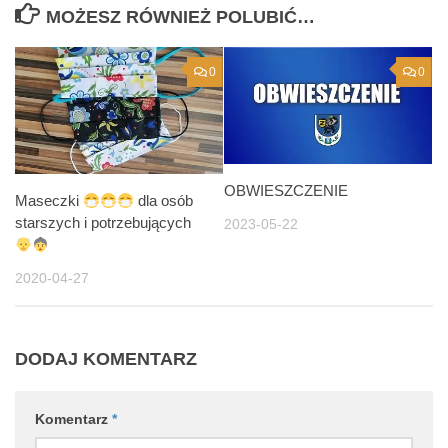
MOŻESZ RÓWNIEŻ POLUBIĆ…
0
0
OBWIESZCZENIE
Maseczki
dla osób
starszych i potrzebujących
2023-05-22
2020-04-27
DODAJ KOMENTARZ
Komentarz
*