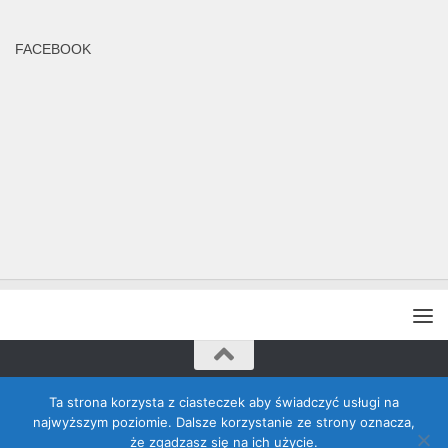
FACEBOOK
Rada Banino © 2026. Wszelkie prawa zastrzeżone
Ta strona korzysta z ciasteczek aby świadczyć usługi na
najwyższym poziomie. Dalsze korzystanie ze strony oznacza,
że zgadzasz się na ich użycie.