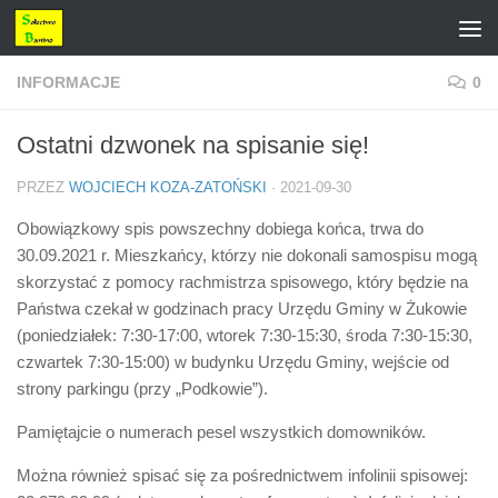
Przejdź do treści
INFORMACJE
0
Ostatni dzwonek na spisanie się!
PRZEZ
WOJCIECH KOZA-ZATOŃSKI
·
2021-09-30
Obowiązkowy spis powszechny dobiega końca, trwa do
30.09.2021 r. Mieszkańcy, którzy nie dokonali samospisu mogą
skorzystać z pomocy rachmistrza spisowego, który będzie na
Państwa czekał w godzinach pracy Urzędu Gminy w Żukowie
(poniedziałek: 7:30-17:00, wtorek 7:30-15:30, środa 7:30-15:30,
czwartek 7:30-15:00) w budynku Urzędu Gminy, wejście od
strony parkingu (przy „Podkowie”).
Pamiętajcie o numerach pesel wszystkich domowników.
Można również spisać się za pośrednictwem infolinii spisowej: