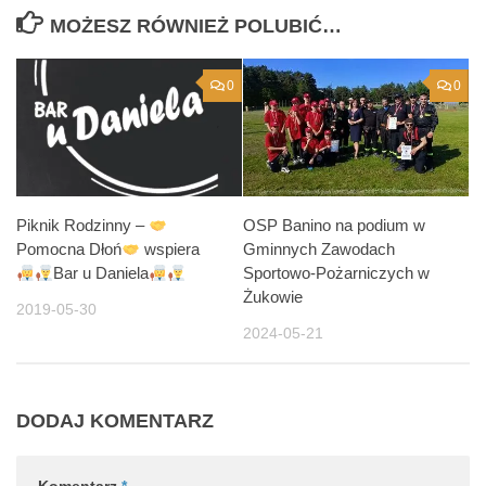
MOŻESZ RÓWNIEŻ POLUBIĆ…
0
0
Piknik Rodzinny –
OSP Banino na podium w
Pomocna Dłoń
wspiera
Gminnych Zawodach
Bar u Daniela
Sportowo-Pożarniczych w
Żukowie
2019-05-30
2024-05-21
DODAJ KOMENTARZ
Komentarz
*