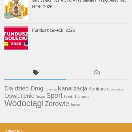
WNIOSKI DO BUDŻETU GMINY ŻUKOWO NA
ROK 2026
Fundusz Sołecki 2026
Dla dzieci
Drogi
Kanalizacja
Konkurs
Energia
Obwodnica
Sport
Oświetlenie
Rower
Szkoła
Transport
Wodociągi
Zdrowie
śmieci
WIĘCEJ