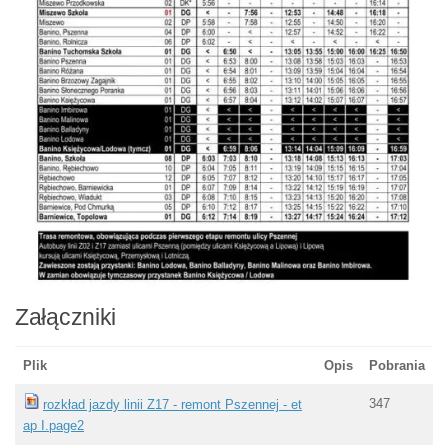
Załączniki
Plik
Opis
Pobrania
347
rozkład jazdy linii Z17 - remont Pszennej - et
ap I.page2