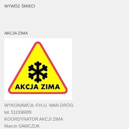
WYWÓZ ŚMIECI
AKCJA ZIMA
WYKONAWCA: P.H.U. WAN-DRÓG
tel. 511936699
KOORDYNATOR AKCJI ZIMA
Marcin SAWCZUK