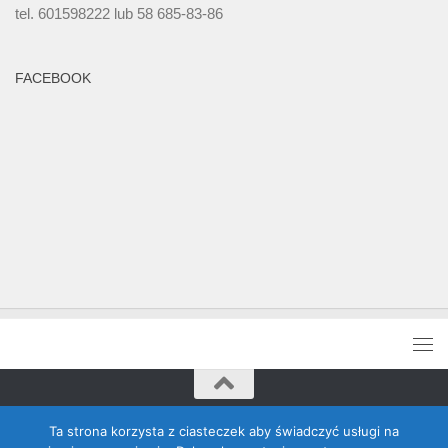
tel. 601598222 lub 58 685-83-86
FACEBOOK
Rada Banino © 2026. Wszelkie prawa zastrzeżone
Ta strona korzysta z ciasteczek aby świadczyć usługi na