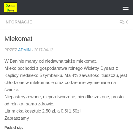
Przejdź do treści
INFORMACJE
0
Mlekomat
PRZEZ
ADMIN
·
2017-04-12
W Baninie mamy od niedawna także mlekomat.
Mleko pochodzi z gospodarstwa rolnego Wioletty Dysarz z
Kaplicy niedaleko Szymbarku. Ma 4% zawartości tłuszczu, jest
chłodzone w mlekomacie oraz codziennie wymieniane na
świeże.
Niepasteryzowane, nieprzetworzone, nieodtłuszczone, prosto
od rolnika- samo zdrowie.
Litr mleka kosztuje 2,50 zl, a 0,5l 1,50zl.
Zapraszamy
Podziel się: