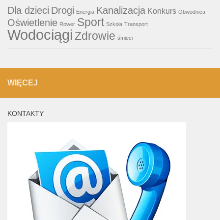
Dla dzieci
Drogi
Kanalizacja
Konkurs
Energia
Obwodnica
Sport
Oświetlenie
Rower
Szkoła
Transport
Wodociągi
Zdrowie
śmieci
WIĘCEJ
KONTAKTY