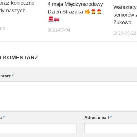
oraz konieczne
4 maja Międzynarodowy
Warsztaty
ądy naszych
Dzień Strażaka
seniorów 
Żukowo.
-05
2021-05-04
2023-09-22
J KOMENTARZ
ntarz
*
wa
*
Adres email
*