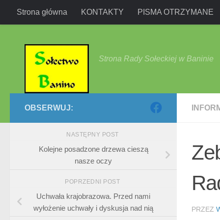
Strona główna
KONTAKTY
PISMA OTRZYMANE
Przejdź do treści
Strona Rady Sołeckiej w Baninie
OBSERWUJ:
INFOR
NASTĘPNY POST
Zeb
Kolejne posadzone drzewa cieszą
nasze oczy
Rad
POPRZEDNI POST
Uchwała krajobrazowa. Przed nami
wyłożenie uchwały i dyskusja nad nią
PRZEZ