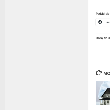
Podziel się
Fac
Dodaj do u
MO