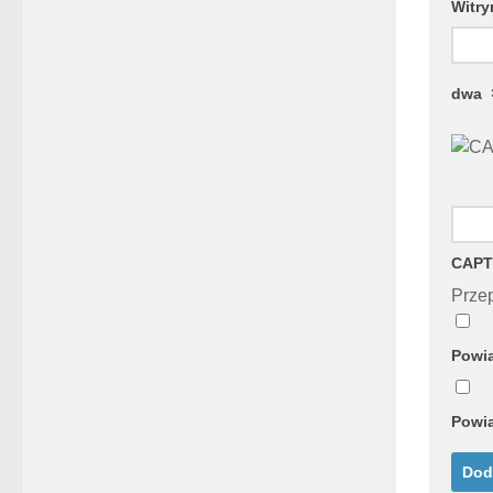
Witry
dwa
CAPT
Przep
Powia
Powia