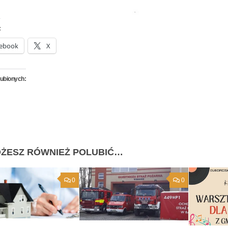
:
ebook
X
lubionych:
ŻESZ RÓWNIEŻ POLUBIĆ…
0
0