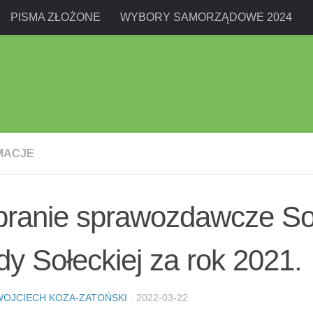
PISMA ZŁOŻONE
WYBORY SAMORZĄDOWE 2024
MACJE
ranie sprawozdawcze Soł
y Sołeckiej za rok 2021.
WOJCIECH KOZA-ZATOŃSKI
·
2022-03-22