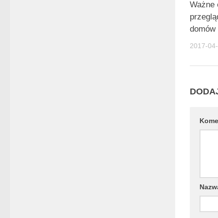
Ważne 
przegl
domów
2017-04
DODA
Kome
Naz