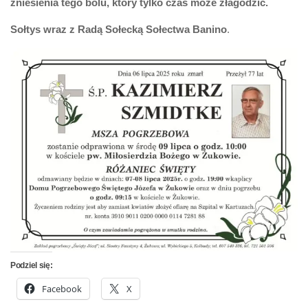
zniesienia tego bólu, który tylko czas może złagodzić.
Sołtys wraz z Radą Sołecką
Sołectwa Banino
.
Podziel się:
Facebook
X