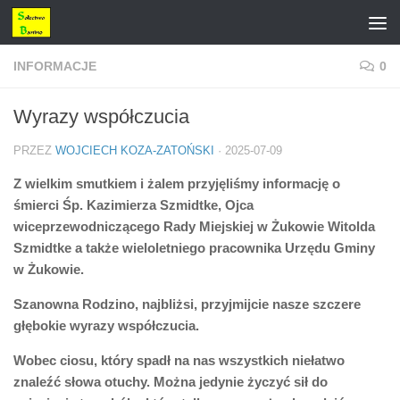
Przejdź do treści
INFORMACJE
0
Wyrazy współczucia
PRZEZ
WOJCIECH KOZA-ZATOŃSKI
·
2025-07-09
Z wielkim smutkiem i żalem przyjęliśmy informację o
śmierci Śp. Kazimierza Szmidtke, Ojca
wiceprzewodniczącego Rady Miejskiej w Żukowie Witolda
Szmidtke a także wieloletniego pracownika Urzędu Gminy
w Żukowie.
Szanowna Rodzino, najbliżsi, przyjmijcie nasze szczere
głębokie wyrazy współczucia.
Wobec ciosu, który spadł na nas wszystkich niełatwo
znaleźć słowa otuchy. Można jedynie życzyć sił do