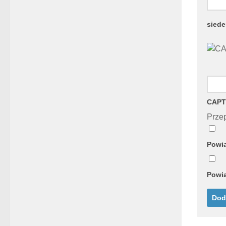
sied
CAPT
Przep
Powia
Powia