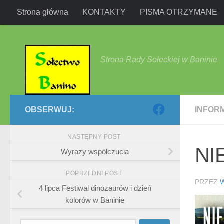
Strona główna
KONTAKTY
PISMA OTRZYMANE
Przejdź do treści
Strona Rady Sołeckiej w Baninie
OBSERWUJ:
INFOR
NASTĘPNY POST
NI
Wyrazy współczucia
POPRZEDNI POST
PRZEZ
4 lipca Festiwal dinozaurów i dzień
kolorów w Baninie