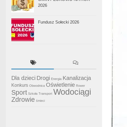
2026
Fundusz Sołecki 2026
Dla dzieci
Drogi
Kanalizacja
Energia
Oświetlenie
Konkurs
Obwodnica
Rower
Wodociągi
Sport
Szkoła
Transport
Zdrowie
śmieci