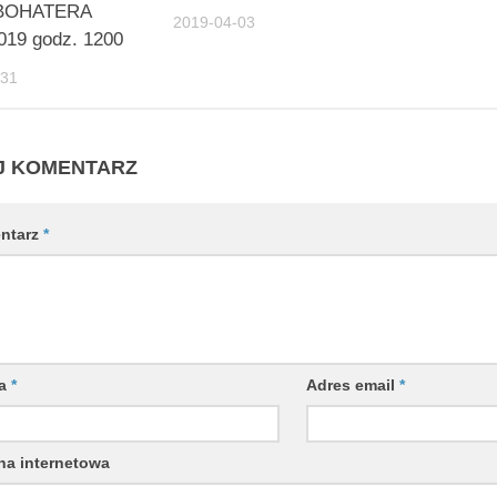
 BOHATERA
2019-04-03
019 godz. 1200
-31
J KOMENTARZ
ntarz
*
wa
*
Adres email
*
na internetowa