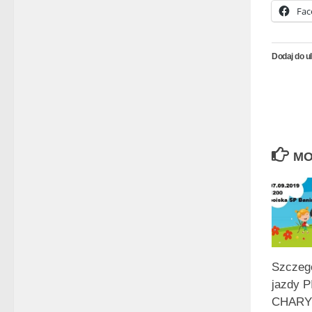
Fac
Dodaj do u
MO
Szczeg
jazdy 
CHARY