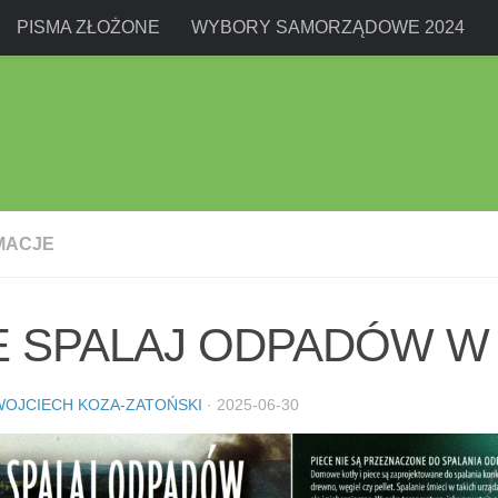
PISMA ZŁOŻONE
WYBORY SAMORZĄDOWE 2024
MACJE
E SPALAJ ODPADÓW W 
WOJCIECH KOZA-ZATOŃSKI
·
2025-06-30