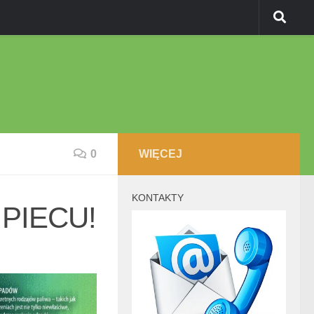
0
WIĘCEJ
KONTAKTY
PIECU!