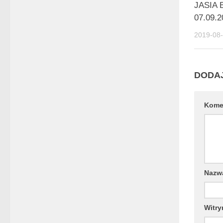
JASIA
07.09.2
2019-08
DODA
Kome
Naz
Witry