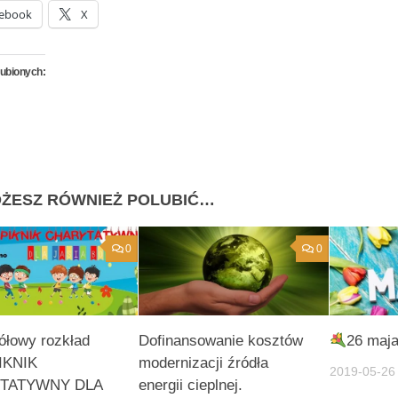
ebook
X
lubionych:
ŻESZ RÓWNIEŻ POLUBIĆ…
0
0
ółowy rozkład
Dofinansowanie kosztów
26 maja
PIKNIK
modernizacji źródła
2019-05-26
TATYWNY DLA
energii cieplnej.