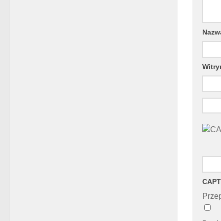
Naz
Witry
CAPT
Przep