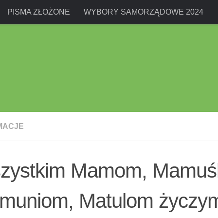
PISMA ZŁOŻONE
WYBORY SAMORZĄDOWE 2024
MACJE
zystkim Mamom, Mamuś
muniom, Matulom życzy