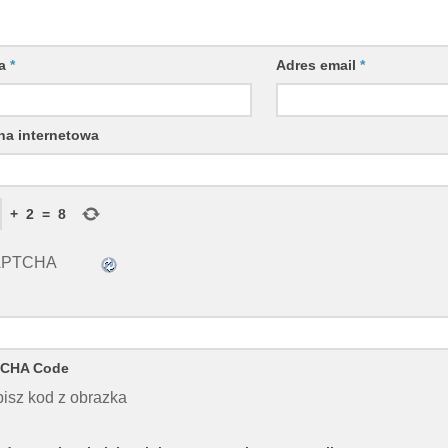
wa
*
Adres email
*
na internetowa
+
2
=
8
CHA Code
isz kod z obrazka