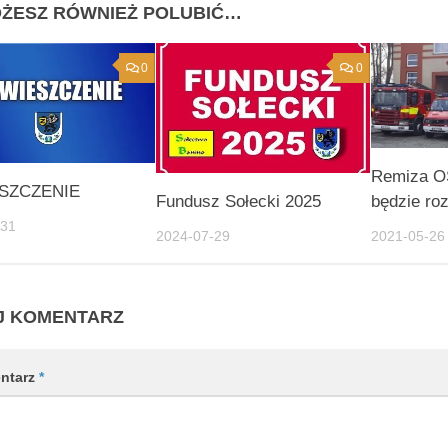
ŻESZ RÓWNIEŻ POLUBIĆ…
0
0
Remiza O
SZCZENIE
będzie ro
Fundusz Sołecki 2025
-31
2021-05-26
2024-07-29
J KOMENTARZ
ntarz
*