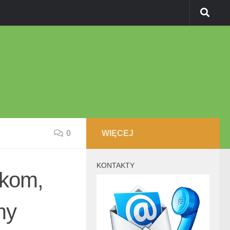
0
WIĘCEJ
KONTAKTY
kom,
my