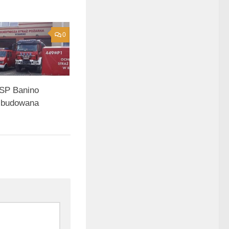
0
SP Banino
zbudowana