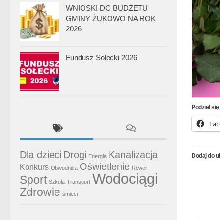
WNIOSKI DO BUDŻETU
GMINY ŻUKOWO NA ROK
2026
Fundusz Sołecki 2026
Podziel się
Fac
Dla dzieci
Drogi
Kanalizacja
Dodaj do u
Energia
Oświetlenie
Konkurs
Obwodnica
Rower
Wodociągi
Sport
Szkoła
Transport
Zdrowie
śmieci