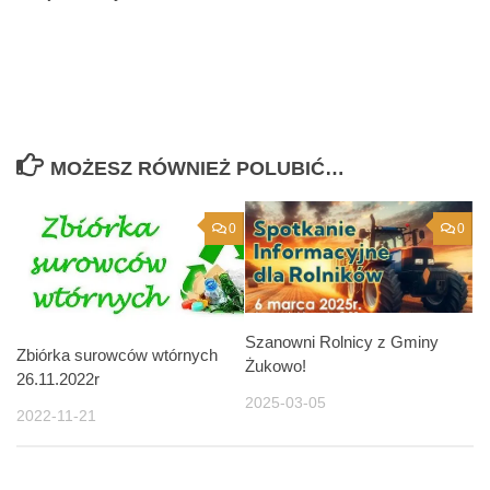
MOŻESZ RÓWNIEŻ POLUBIĆ…
0
0
Szanowni Rolnicy z Gminy
Zbiórka surowców wtórnych
Żukowo!
26.11.2022r
2025-03-05
2022-11-21