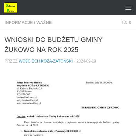
Przejdź do treści
INFORMACJE
/
WAŻNE
0
WNIOSKI DO BUDŻETU GMINY
ŻUKOWO NA ROK 2025
PRZEZ
WOJCIECH KOZA-ZATOŃSKI
·
2024-09-19