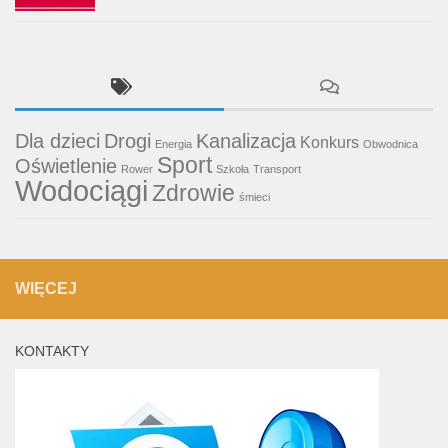
Dla dzieci
Drogi
Kanalizacja
Konkurs
Energia
Obwodnica
Sport
Oświetlenie
Rower
Szkoła
Transport
Wodociągi
Zdrowie
śmieci
WIĘCEJ
KONTAKTY