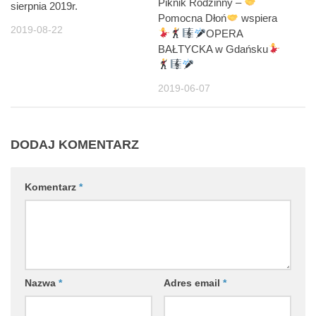
Piknik Rodzinny –
sierpnia 2019r.
Pomocna Dłoń
wspiera
2019-08-22
OPERA
BAŁTYCKA w Gdańsku
2019-06-07
DODAJ KOMENTARZ
Komentarz
*
Nazwa
*
Adres email
*