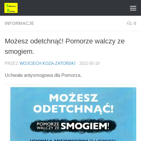
Przejdź do treści
INFORMACJE
0
Możesz odetchnąć! Pomorze walczy ze
smogiem.
PRZEZ
WOJCIECH KOZA-ZATOŃSKI
·
2022-05-18
Uchwała antysmogowa dla Pomorza.