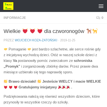
Przejdź do treści
INFORMACJE
0
Wielkie
dla czworonogów
PRZEZ
WOJCIECH KOZA-ZATOŃSKI
·
2019-11-25
Pomaganie
jest bardzo szlachetne, ale serce rośnie gdy
z inicjatywą wychodzą dzieci. Otóż w naszej szkole dzieci z
klasy
Va
postanowiły pomóc zwierzakom ze
schroniska
„Promyk”
i zorganizowały zbiórkę darów. Przez prawie dwa
miesiące uzbierało się tego naprawdę sporo.
Brawo dzieciaki!
Jesteście WIELCY i macie WIELKIE
Gratulujemy inicjatywy
.
Podziękowania należą się również wszystkim dzieciom, które
przynosiły te wszystkie rzeczy do szkoły.