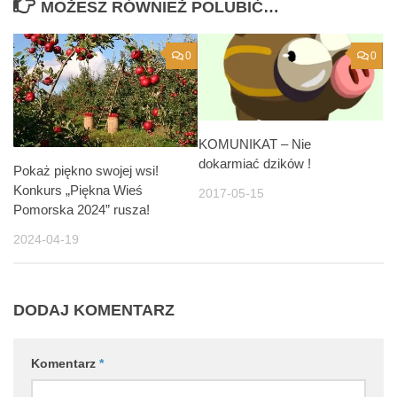
MOŻESZ RÓWNIEŻ POLUBIĆ…
0
0
KOMUNIKAT – Nie
dokarmiać dzików !
Pokaż piękno swojej wsi!
Konkurs „Piękna Wieś
2017-05-15
Pomorska 2024” rusza!
2024-04-19
DODAJ KOMENTARZ
Komentarz
*