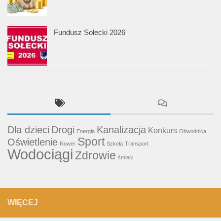
Fundusz Sołecki 2026
Dla dzieci
Drogi
Kanalizacja
Konkurs
Energia
Obwodnica
Sport
Oświetlenie
Rower
Szkoła
Transport
Wodociągi
Zdrowie
śmieci
WIĘCEJ