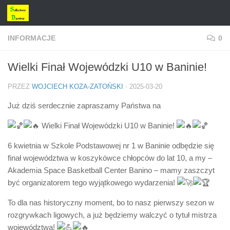
Przejdź do treści
INFORMACJE
0
Wielki Finał Wojewódzki U10 w Baninie!
PRZEZ
WOJCIECH KOZA-ZATOŃSKI
·
2025-03-20
Już dziś serdecznie zapraszamy Państwa na
Wielki Finał Wojewódzki U10 w Baninie!
6
kwietnia w Szkole Podstawowej nr 1 w Baninie odbędzie się
finał województwa w koszykówce chłopców do lat 10, a my –
Akademia Space Basketball Center Banino – mamy zaszczyt
być organizatorem tego wyjątkowego wydarzenia!
To dla nas historyczny moment, bo to nasz pierwszy sezon w
rozgrywkach ligowych, a już będziemy walczyć o tytuł mistrza
województwa!