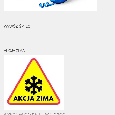
WYWÓZ ŚMIECI
AKCJA ZIMA
WYKONAWCA: P.H.U. WAN-DRÓG