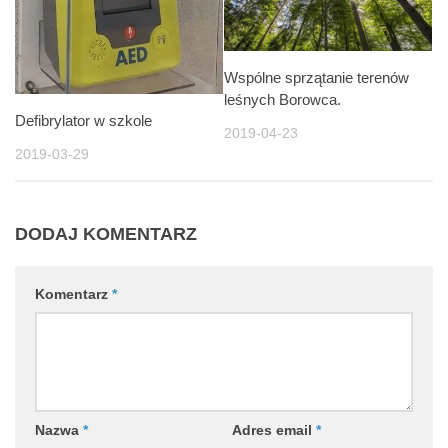
Wspólne sprzątanie terenów
leśnych Borowca.
Defibrylator w szkole
2019-04-23
2019-03-29
DODAJ KOMENTARZ
Komentarz
*
Nazwa
*
Adres email
*