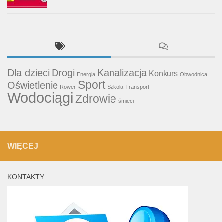
Dla dzieci
Drogi
Kanalizacja
Konkurs
Energia
Obwodnica
Sport
Oświetlenie
Rower
Szkoła
Transport
Wodociągi
Zdrowie
śmieci
WIĘCEJ
KONTAKTY