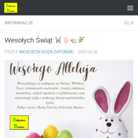
Przejdź do treści
INFORMACJE
0
Wesołych Świąt
PRZEZ
WOJCIECH KOZA-ZATOŃSKI
·
2025-04-18