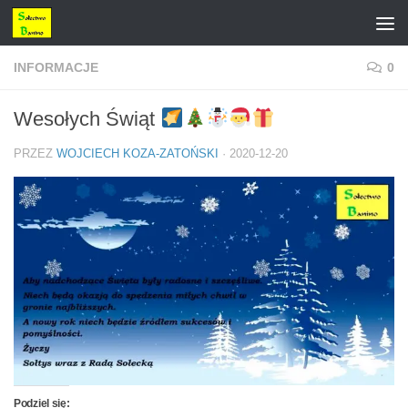
Przejdź do treści
INFORMACJE
0
Wesołych Świąt
PRZEZ
WOJCIECH KOZA-ZATOŃSKI
·
2020-12-20
Podziel się: