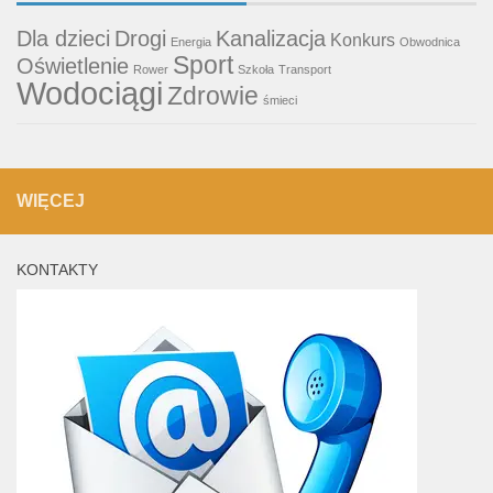
Dla dzieci
Drogi
Kanalizacja
Konkurs
Energia
Obwodnica
Sport
Oświetlenie
Rower
Szkoła
Transport
Wodociągi
Zdrowie
śmieci
WIĘCEJ
KONTAKTY